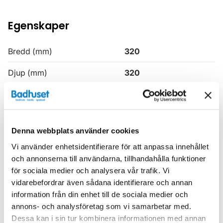
Egenskaper
Bredd (mm)
320
Djup (mm)
320
Färg
Grå
Höjd (mm)
1630
Denna webbplats använder cookies
Produkttyp
Högskåp
Vi använder enhetsidentifierare för att anpassa innehållet
Serie
H3
och annonserna till användarna, tillhandahålla funktioner
för sociala medier och analysera vår trafik. Vi
Varumärke
Haven
vidarebefordrar även sådana identifierare och annan
information från din enhet till de sociala medier och
annons- och analysföretag som vi samarbetar med.
SKU:
hvv900636-23
Dessa kan i sin tur kombinera informationen med annan