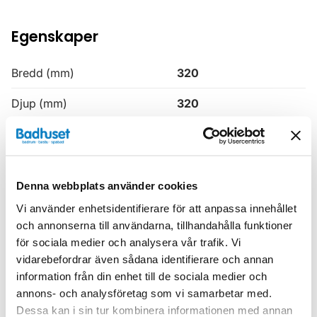
Egenskaper
Bredd (mm)
320
Djup (mm)
320
Färg
Vit
Höjd (mm)
1630
Denna webbplats använder cookies
Produkttyp
Högskåp
Vi använder enhetsidentifierare för att anpassa innehållet
Serie
H3
och annonserna till användarna, tillhandahålla funktioner
för sociala medier och analysera vår trafik. Vi
Varumärke
Haven
vidarebefordrar även sådana identifierare och annan
information från din enhet till de sociala medier och
annons- och analysföretag som vi samarbetar med.
SKU:
hvv900631-13
Dessa kan i sin tur kombinera informationen med annan