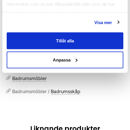
MPN:
900631-13
information som du har tillhandahållit eller som de har
samlat in när du har använt deras tjänster.
Dokument
Visa mer
HAVEN-Skotselrad.pdf
(
287.02 KB
)
Tillåt alla
Relaterade kategorier
Anpassa
Badrumsmöbler / Badrumsskåp /
Högskåp
Badrumsmöbler
Badrumsmöbler /
Badrumsskåp
Liknande produkter