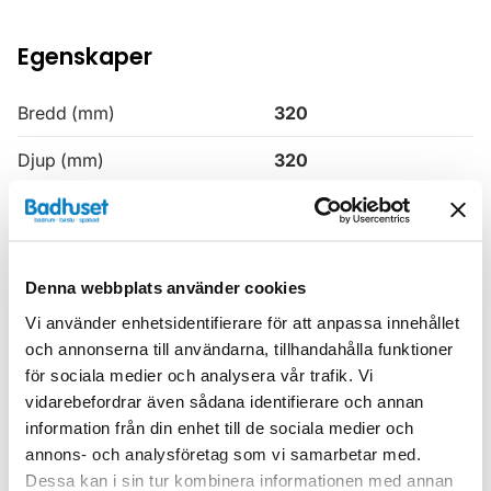
Egenskaper
Bredd (mm)
320
Djup (mm)
320
Färg
Vit
Höjd (mm)
1630
Denna webbplats använder cookies
Produkttyp
Högskåp
Vi använder enhetsidentifierare för att anpassa innehållet
Serie
H3
och annonserna till användarna, tillhandahålla funktioner
för sociala medier och analysera vår trafik. Vi
Varumärke
Haven
vidarebefordrar även sådana identifierare och annan
information från din enhet till de sociala medier och
annons- och analysföretag som vi samarbetar med.
SKU:
hvv900632-31
Dessa kan i sin tur kombinera informationen med annan