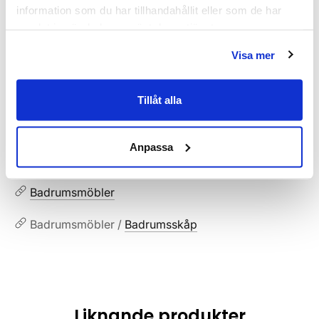
MPN:
900632-31
information som du har tillhandahållit eller som de har
samlat in när du har använt deras tjänster.
Dokument
Visa mer
HAVEN-Skotselrad.pdf
(
287.02 KB
)
Tillåt alla
Relaterade kategorier
Anpassa
Badrumsmöbler / Badrumsskåp /
Högskåp
Badrumsmöbler
Badrumsmöbler /
Badrumsskåp
Liknande produkter