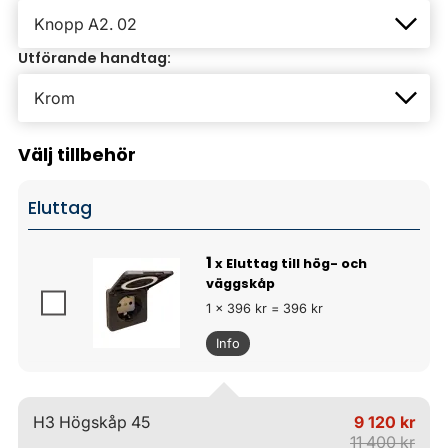
Utförande handtag:
Välj tillbehör
Eluttag
1
x Eluttag till hög- och
väggskåp
1 x 396 kr = 396 kr
Info
H3 Högskåp 45
9 120 kr
11 400 kr