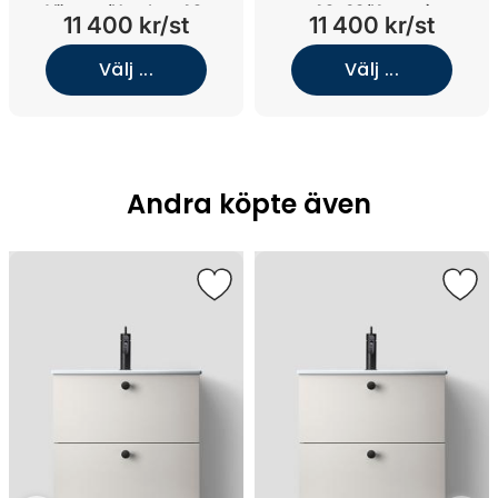
Vänster/Handtag A2.
A2. 03/Koppar)
11 400 kr/st
11 400 kr/st
05/Mattsvart)
Välj ...
Välj ...
Andra köpte även