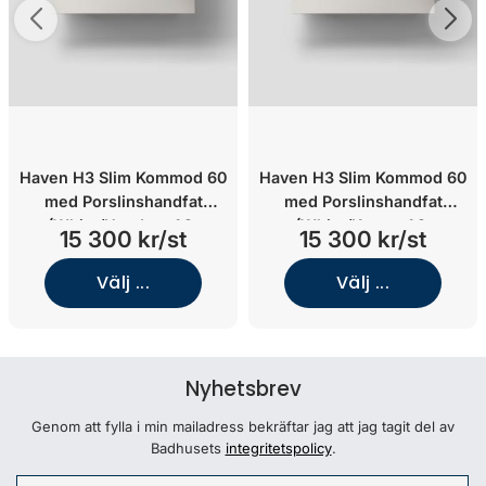
Haven H3 Slim Kommod 60
Haven H3 Slim Kommod 60
med Porslinshandfat
med Porslinshandfat
(White/Handtag A2.
(White/Knopp A2.
15 300 kr/st
15 300 kr/st
05/Mattsvart)
06/Krom)
Välj ...
Välj ...
Nyhetsbrev
Genom att fylla i min mailadress bekräftar jag att jag tagit del av
Badhusets
integritetspolicy
.