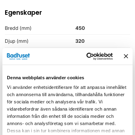
Egenskaper
Bredd (mm)
450
Djup (mm)
320
Färg
Grå
Höjd (mm)
1630
Denna webbplats använder cookies
Produkttyp
Högskåp
Vi använder enhetsidentifierare för att anpassa innehållet
Serie
H3
och annonserna till användarna, tillhandahålla funktioner
för sociala medier och analysera vår trafik. Vi
Varumärke
Haven
vidarebefordrar även sådana identifierare och annan
information från din enhet till de sociala medier och
annons- och analysföretag som vi samarbetar med.
SKU:
hvv900641-10
Dessa kan i sin tur kombinera informationen med annan
MPN:
900641-10