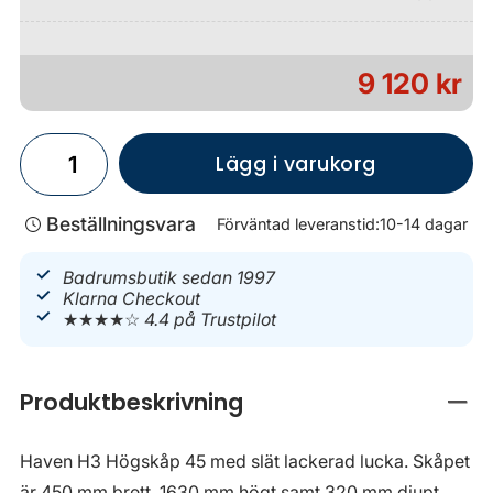
9 120 kr
Lägg i varukorg
Beställningsvara
Förväntad leveranstid:
10-14 dagar
Badrumsbutik sedan 1997
Klarna Checkout
★★★★☆
4.4 på Trustpilot
Produktbeskrivning
Stän
Haven H3 Högskåp 45 med slät lackerad lucka. Skåpet
är 450 mm brett, 1630 mm högt samt 320 mm djupt.