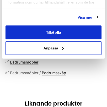
information som du har tillhandahållit eller som de har
samlat in när du har använt deras tjänster.
Dokument
Visa mer
HAVEN-Skotselrad.pdf
(
287.02 KB
)
Tillåt alla
Relaterade kategorier
Anpassa
Badrumsmöbler / Badrumsskåp /
Högskåp
Badrumsmöbler
Badrumsmöbler /
Badrumsskåp
Liknande produkter