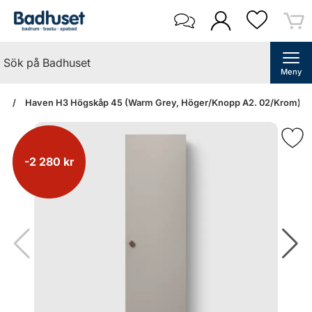
Meny
an
Haven H3 Högskåp 45 (Warm Grey, Höger/Knopp A2. 02/Krom)
-2 280 kr