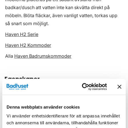
badkar/dusch att vatten inte kan skvätta direkt på
möbeln. Blöta fläckar, även vanligt vatten, torkas upp
så snart som möjligt.
Haven H2 Serie
Haven H2 Kommoder
Alla
Haven Badrumskommoder
Egenskaper
Bredd (mm)
1000
Djup (mm)
465
Denna webbplats använder cookies
Vi använder enhetsidentifierare för att anpassa innehållet
Färg
Svart
och annonserna till användarna, tillhandahålla funktioner