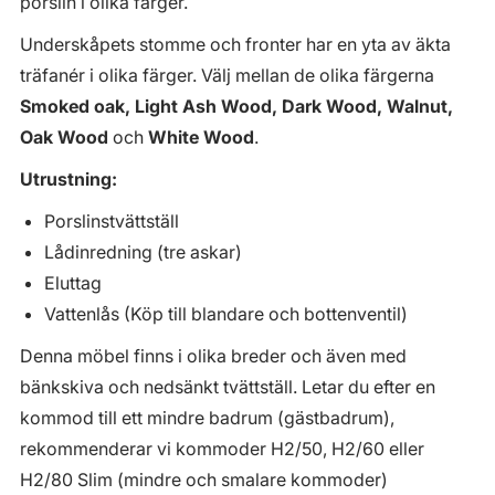
porslin i olika färger.
Underskåpets stomme och fronter har en yta av äkta
träfanér i olika färger. Välj mellan de olika färgerna
Smoked oak, Light Ash Wood, Dark Wood, Walnut,
Oak Wood
och
White Wood
.
Utrustning:
Porslinstvättställ
Lådinredning (tre askar)
Eluttag
Vattenlås (Köp till blandare och bottenventil)
Denna möbel finns i olika breder och även med
bänkskiva och nedsänkt tvättställ. Letar du efter en
kommod till ett mindre badrum (gästbadrum),
rekommenderar vi kommoder H2/50, H2/60 eller
H2/80 Slim (mindre och smalare kommoder)