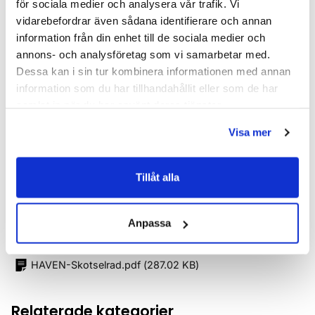
för sociala medier och analysera vår trafik. Vi
Höjd (mm)
604
vidarebefordrar även sådana identifierare och annan
Produkttyp
Kommod
information från din enhet till de sociala medier och
annons- och analysföretag som vi samarbetar med.
Serie
Haven H2
Dessa kan i sin tur kombinera informationen med annan
information som du har tillhandahållit eller som de har
Utförande
Dark Ash
samlat in när du har använt deras tjänster.
Varumärke
Haven
Visa mer
SKU:
hvv900205
Tillåt alla
MPN:
900205
Anpassa
Dokument
HAVEN-Skotselrad.pdf
(
287.02 KB
)
Relaterade kategorier