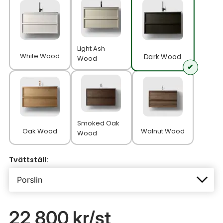
Light Ash
White Wood
Dark Wood
Wood
Smoked Oak
Oak Wood
Walnut Wood
Wood
Tvättställ:
22 800 kr
/st