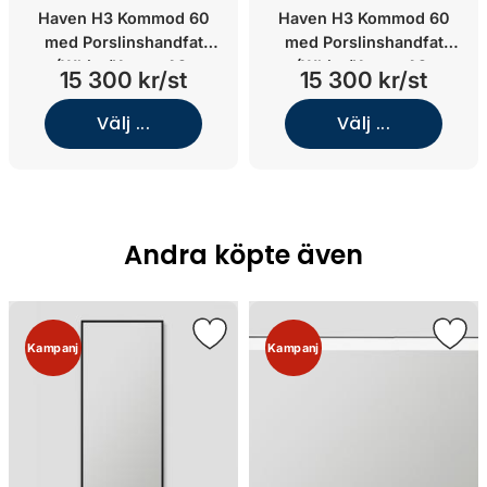
Haven H3 Kommod 60
Haven H3 Kommod 60
med Porslinshandfat
med Porslinshandfat
(White/Knopp A2.
(White/Knopp A2.
15 300 kr/st
15 300 kr/st
02/Mattsvart)
04/Koppar)
Välj ...
Välj ...
Andra köpte även
Kampanj
Kampanj