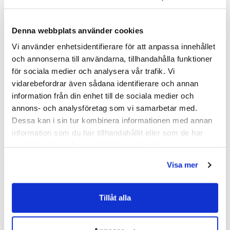
Denna webbplats använder cookies
SKU:
hvv900004-12
MPN:
900004-12
Vi använder enhetsidentifierare för att anpassa innehållet
och annonserna till användarna, tillhandahålla funktioner
för sociala medier och analysera vår trafik. Vi
Dokument
vidarebefordrar även sådana identifierare och annan
information från din enhet till de sociala medier och
HAVEN-Skotselrad.pdf
(
287.02 KB
)
annons- och analysföretag som vi samarbetar med.
Dessa kan i sin tur kombinera informationen med annan
Relaterade kategorier
information som du har tillhandahållit eller som de har
samlat in när du har använt deras tjänster.
Badrumsmöbler /
Kommod & Tvättställsskåp
Visa mer
Badrumsmöbler
Tillåt alla