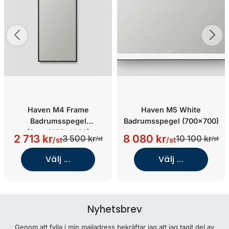
Haven M4 Frame
Haven M5 White
Badrumsspegel
Badrumsspegel (700x700)
(Svart/400x1460)
2 713 kr
8 080 kr
3 500 kr
10 100 kr
/st
/st
/st
/st
Välj ...
Välj ...
Nyhetsbrev
Genom att fylla i min mailadress bekräftar jag att jag tagit del av