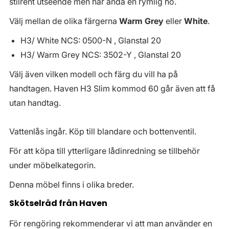
stilrent utseende men har ändå en rymlig ho.
Välj mellan de olika färgerna
Warm Grey
eller
White
.
H3/ White NCS: 0500-N , Glanstal 20
H3/ Warm Grey NCS: 3502-Y , Glanstal 20
Välj även vilken modell och färg du vill ha på
handtagen. Haven H3 Slim kommod 60 går även att få
utan handtag.
Vattenlås ingår. Köp till blandare och bottenventil.
För att köpa till ytterligare lådinredning se tillbehör
under möbelkategorin.
Denna möbel finns i olika breder.
Skötselråd från Haven
För rengöring rekommenderar vi att man använder en