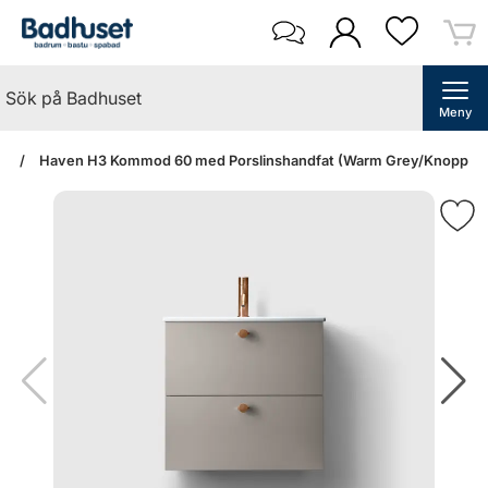
Meny
an
Haven H3 Kommod 60 med Porslinshandfat (Warm Grey/Knopp A2