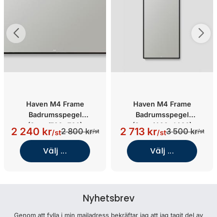
Haven M4 Frame
Haven M4 Frame
Badrumsspegel
Badrumsspegel
(Svart/700x700)
(Svart/400x1460)
2 240 kr
2 713 kr
2 800 kr
3 500 kr
/st
/st
/st
/st
Välj ...
Välj ...
Nyhetsbrev
Genom att fylla i min mailadress bekräftar jag att jag tagit del av