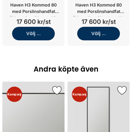
Haven H3 Kommod 80
Haven H3 Kommod 80
med Porslinshandfat
med Porslinshandfat
(Warm Grey/Knopp A2.
(Warm Grey/Handtag A2.
17 600 kr/st
17 600 kr/st
02/Krom)
05/Koppar)
Välj ...
Välj ...
Andra köpte även
Kampanj
Kampanj