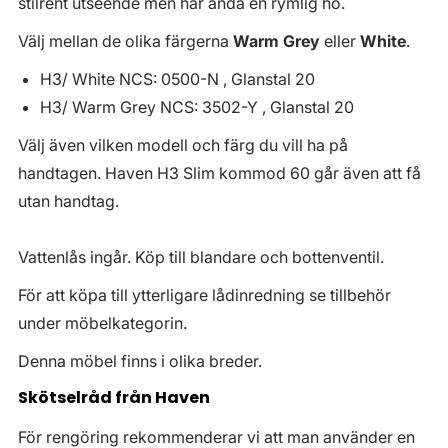
stilrent utseende men har ändå en rymlig ho.
Välj mellan de olika färgerna
Warm Grey
eller
White
.
H3/ White NCS: 0500-N , Glanstal 20
H3/ Warm Grey NCS: 3502-Y , Glanstal 20
Välj även vilken modell och färg du vill ha på
handtagen. Haven H3 Slim kommod 60 går även att få
utan handtag.
Vattenlås ingår. Köp till blandare och bottenventil.
För att köpa till ytterligare lådinredning se tillbehör
under möbelkategorin.
Denna möbel finns i olika breder.
Skötselråd från Haven
För rengöring rekommenderar vi att man använder en