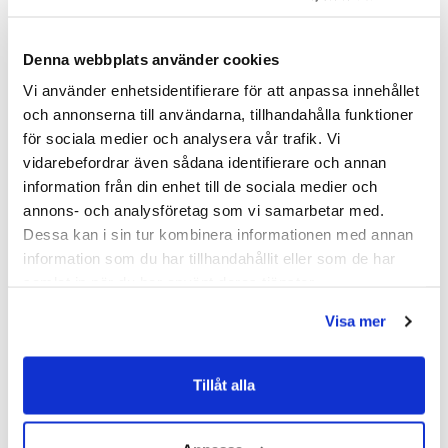
Denna webbplats använder cookies
SKU:
hvv900104-22
MPN:
900104-22
Vi använder enhetsidentifierare för att anpassa innehållet
och annonserna till användarna, tillhandahålla funktioner
för sociala medier och analysera vår trafik. Vi
Dokument
vidarebefordrar även sådana identifierare och annan
information från din enhet till de sociala medier och
HAVEN-Skotselrad.pdf
(
287.02 KB
)
annons- och analysföretag som vi samarbetar med.
Dessa kan i sin tur kombinera informationen med annan
Relaterade kategorier
information som du har tillhandahållit eller som de har
samlat in när du har använt deras tjänster.
Badrumsmöbler /
Kommod & Tvättställsskåp
Visa mer
Badrumsmöbler
Tillåt alla