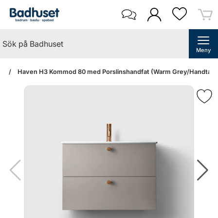
Meny
an
Haven H3 Kommod 80 med Porslinshandfat (Warm Grey/Handtag A