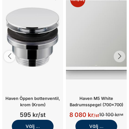
Haven Öppen bottenventil,
Haven M5 White
krom (Krom)
Badrumsspegel (700x700)
595 kr/st
8 080 kr
10 100 kr
/st
/st
Välj ...
Välj ...