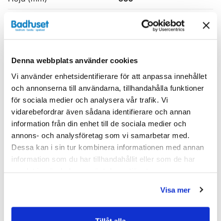
Produkttyp
Kommod
Serie
Haven H3
Denna webbplats använder cookies
Varumärke
Haven
Vi använder enhetsidentifierare för att anpassa innehållet
och annonserna till användarna, tillhandahålla funktioner
SKU:
hvv900001-41
för sociala medier och analysera vår trafik. Vi
MPN:
900001-41
vidarebefordrar även sådana identifierare och annan
information från din enhet till de sociala medier och
Dokument
annons- och analysföretag som vi samarbetar med.
Dessa kan i sin tur kombinera informationen med annan
HAVEN-Skotselrad.pdf
(
287.02 KB
)
information som du har tillhandahållit eller som de har
samlat in när du har använt deras tjänster.
Relaterade kategorier
Visa mer
Badrumsmöbler /
Kommod & Tvättställsskåp