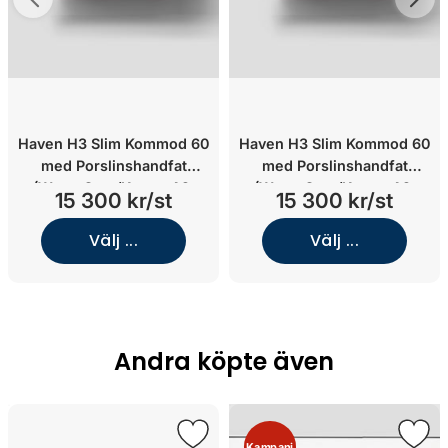
Haven H3 Slim Kommod 60
Haven H3 Slim Kommod 60
med Porslinshandfat
med Porslinshandfat
(Warm Grey/Knopp A2.
(Warm Grey/Knopp A2.
15 300 kr/st
15 300 kr/st
02/Krom)
06/Mässing)
Välj ...
Välj ...
Andra köpte även
Kampanj