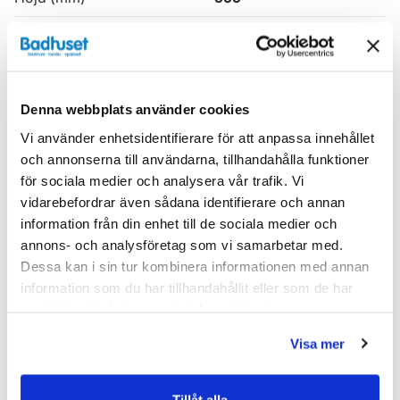
Produkttyp
Kommod
Serie
Haven H3
Denna webbplats använder cookies
Varumärke
Haven
Vi använder enhetsidentifierare för att anpassa innehållet
och annonserna till användarna, tillhandahålla funktioner
SKU:
hvv900101-32
för sociala medier och analysera vår trafik. Vi
MPN:
900101-32
vidarebefordrar även sådana identifierare och annan
information från din enhet till de sociala medier och
Dokument
annons- och analysföretag som vi samarbetar med.
Dessa kan i sin tur kombinera informationen med annan
HAVEN-Skotselrad.pdf
(
287.02 KB
)
information som du har tillhandahållit eller som de har
samlat in när du har använt deras tjänster.
Relaterade kategorier
Visa mer
Badrumsmöbler /
Kommod & Tvättställsskåp