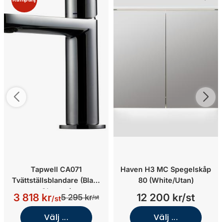
Tapwell CA071
Haven H3 MC Spegelskåp
Tvättställsblandare (Black
80 (White/Utan)
Chrome)
3 818 kr
12 200 kr/st
5 295 kr
/st
/st
Välj ...
Välj ...