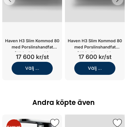
Haven H3 Slim Kommod 80
Haven H3 Slim Kommod 80
med Porslinshandfat
med Porslinshandfat
(White/Knopp A2.
(White/Knopp A2.
17 600 kr/st
17 600 kr/st
06/Mässing)
02/Krom)
Välj ...
Välj ...
Andra köpte även
Kampanj