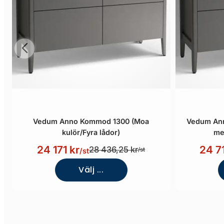
Vedum Anno Kommod 1300 (Moa
Vedum Ann
kulör/Fyra lådor)
me
24 171 kr
24 7
28 436,25 kr
/st
/st
Välj ...