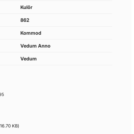
Kulör
862
Kommod
Vedum Anno
Vedum
9
95
(
16.70 KB
)