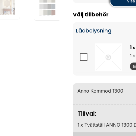
Visa 
Välj tillbehör
Lådbelysning
1
x
1 x
I
Anno Kommod 1300
Tillval:
1 x Tvättställ ANNO 1300 