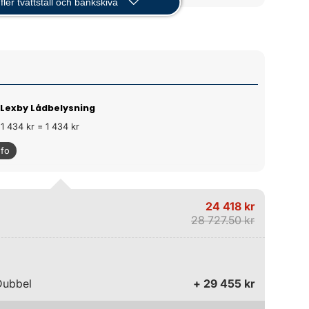
fler tvättställ och bänkskiva
 Lexby Lådbelysning
 1 434 kr = 1 434 kr
nfo
24 418 kr
28 727.50 kr
Dubbel
+ 29 455 kr