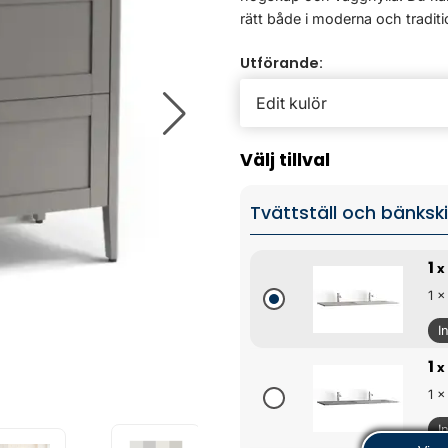
rätt både i moderna och traditio
Utförande:
Välj tillval
Tvättställ och bänksk
1
x
1 x
I
1
x
1 x
I