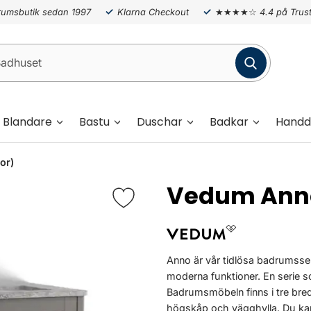
umsbutik sedan 1997
Klarna Checkout
★★★★☆
4.4 på Trust
Blandare
Bastu
Duschar
Badkar
Handd
or)
Vedum Ann
Anno är vår tidlösa badrumsse
moderna funktioner. En serie
Badrumsmöbeln finns i tre bre
högskåp och vägghylla. Du kan v