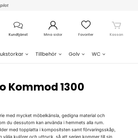
pilot
Kundtjänst
Mina sidor
Favoriter
Kassan
ukstorkar
Tillbehör
Golv
WC
o Kommod 1300
rie med mycket möbelkänsla, gedigna material och
 som du dessutom kan använda i hemmets alla rum.
dder med topplatta i kompositsten samt förvaringsskåp,
älja kulörer och uttryck, så att serien kommer till sin