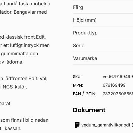
t ändå fästa möbeln i
Färg
 lådor. Bengavlar med
Höjd (mm)
Produkttyp
 klassisk front Edit.
 ett luftigt intryck men
Serie
r, gummimatta och
Varumärke
 av lådorna.
SKU:
ved67916949
a lådfronten Edit. Välj
MPN:
679169499
r i NCS-kulör.
EAN / GTIN:
73329360665
parat.
Dokument
som finns i bild nedan
vedum_garantivillkor.pdf
 i kassan.