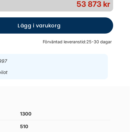
53 873 kr
Lägg i varukorg
Förväntad leveranstid:
25-30 dagar
997
ilot
1300
510