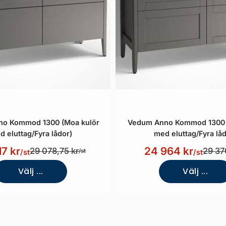
o Kommod 1300 (Moa kulör
Vedum Anno Kommod 1300 (
d eluttag/Fyra lådor)
med eluttag/Fyra låd
17 kr
24 964 kr
29 078,75 kr
29 37
/st
/st
/st
Välj ...
Välj ...