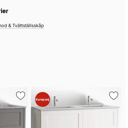
ier
d & Tvättställsskåp
Kampanj