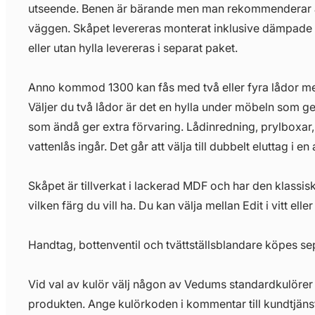
utseende. Benen är bärande men man rekommenderar at
väggen. Skåpet levereras monterat inklusive dämpade
eller utan hylla levereras i separat paket.
Anno kommod 1300 kan fås med två eller fyra lådor med
Väljer du två lådor är det en hylla under möbeln som ger
som ändå ger extra förvaring. Lådinredning, prylboxa
vattenlås ingår. Det går att välja till dubbelt eluttag i en
Skåpet är tillverkat i lackerad MDF och har den klassisk
vilken färg du vill ha. Du kan välja mellan Edit i vitt elle
Handtag, bottenventil och tvättställsblandare köpes se
Vid val av kulör välj någon av Vedums standardkulörer 
produkten. Ange kulörkoden i kommentar till kundtjänst