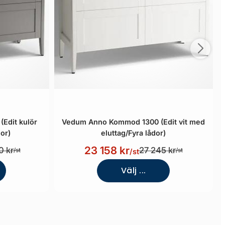
Edit kulör
Vedum Anno Kommod 1300 (Edit vit med
or)
eluttag/Fyra lådor)
23 158 kr
0 kr
27 245 kr
/st
/st
/st
Välj ...