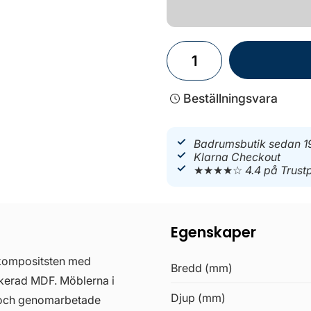
Beställningsvara
Badrumsbutik sedan 1
Klarna Checkout
★★★★☆
4.4 på Trustp
Egenskaper
 kompositsten med
Bredd (mm)
ckerad MDF. Möblerna i
Djup (mm)
a och genomarbetade