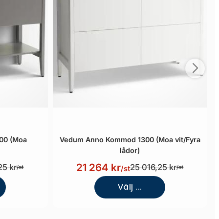
00 (Moa
Vedum Anno Kommod 1300 (Moa vit/Fyra
lådor)
21 264 kr
25 kr
25 016,25 kr
/st
/st
/st
Välj ...