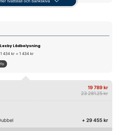
fler tvättställ och bänkskiva
 Lexby Lådbelysning
 1 434 kr = 1 434 kr
nfo
19 789 kr
23 281.25 kr
Dubbel
+ 29 455 kr