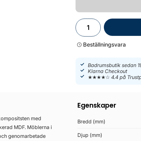
Beställningsvara
Badrumsbutik sedan 1
Klarna Checkout
★★★★☆
4.4 på Trustp
Egenskaper
 kompositsten med
Bredd (mm)
ckerad MDF. Möblerna i
Djup (mm)
a och genomarbetade