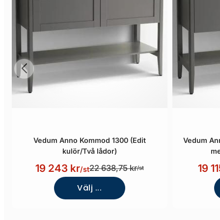
Vedum Anno Kommod 1300 (Edit
Vedum Ann
kulör/Två lådor)
me
19 243 kr
19 11
22 638,75 kr
/st
/st
Välj ...