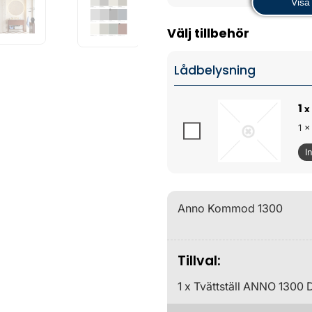
Visa 
Välj tillbehör
Lådbelysning
1
x
1 x
I
Anno Kommod 1300
Tillval:
1 x Tvättställ ANNO 1300 