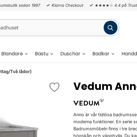
umsbutik sedan 1997
Klarna Checkout
★★★★☆
4.4 på Trust
Blandare
Bastu
Duschar
Badkar
Handd
tag/Två lådor)
Vedum Ann
Anno är vår tidlösa badrumsse
moderna funktioner. En serie
Badrumsmöbeln finns i tre bre
högskåp och vägghylla. Du kan v