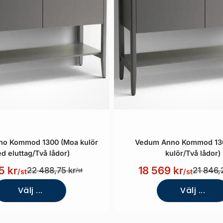
o Kommod 1300 (Moa kulör
Vedum Anno Kommod 13
d eluttag/Två lådor)
kulör/Två lådor)
5 kr
18 569 kr
22 488,75 kr
21 846,
/st
/st
/st
Välj ...
Välj ...