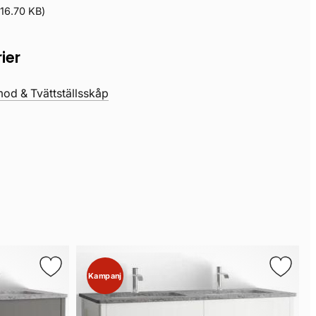
(
16.70 KB
)
ier
d & Tvättställsskåp
Kampanj