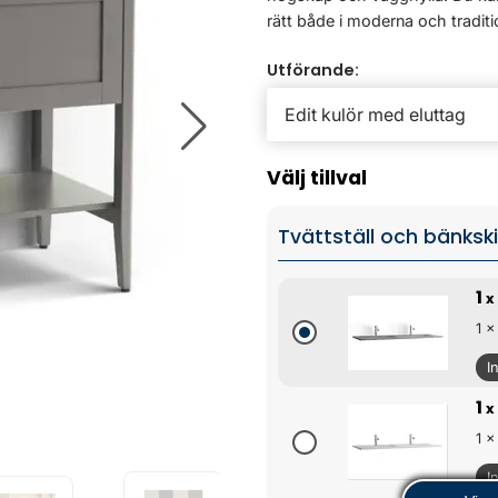
rätt både i moderna och traditio
Utförande:
Välj tillval
Tvättställ och bänksk
1
x
1 x
I
1
x
1 x
I