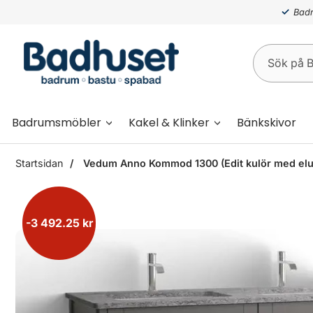
Badr
Badrumsmöbler
Kakel & Klinker
Bänkskivor
Startsidan
Vedum Anno Kommod 1300 (Edit kulör med elut
-3 492.25 kr