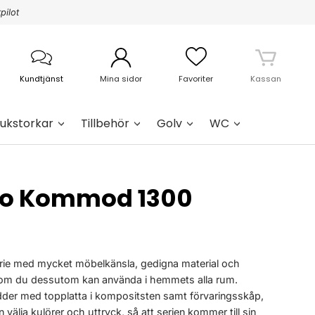
pilot
Kundtjänst
Mina sidor
Favoriter
Kassan
ukstorkar
Tillbehör
Golv
WC
o Kommod 1300
rie med mycket möbelkänsla, gedigna material och
 som du dessutom kan använda i hemmets alla rum.
dder med topplatta i kompositsten samt förvaringsskåp,
älja kulörer och uttryck, så att serien kommer till sin