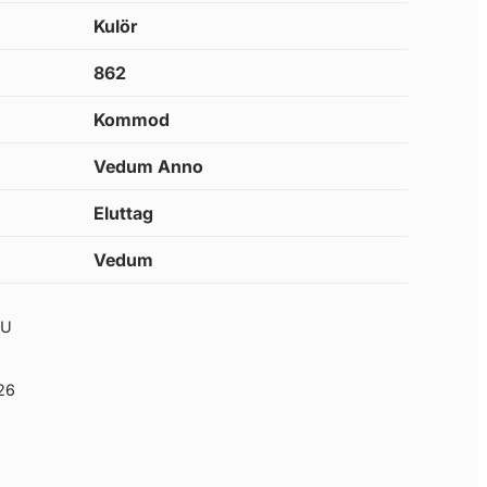
Kulör
862
Kommod
Vedum Anno
Eluttag
Vedum
9U
26