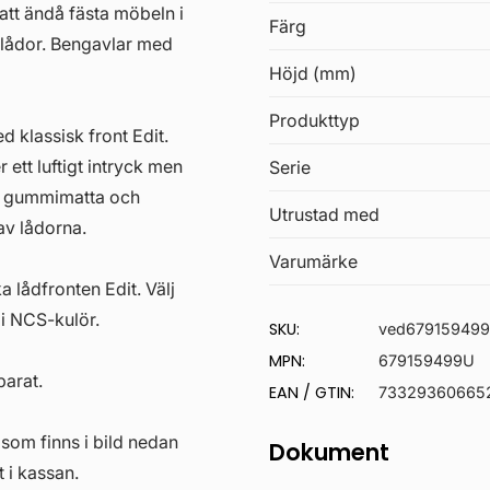
t ändå fästa möbeln i
Färg
 lådor. Bengavlar med
Höjd (mm)
Produkttyp
 klassisk front Edit.
 ett luftigt intryck men
Serie
r, gummimatta och
Utrustad med
 av lådorna.
Varumärke
a lådfronten Edit. Välj
r i NCS-kulör.
SKU:
ved67915949
MPN:
679159499U
parat.
EAN / GTIN:
73329360665
som finns i bild nedan
Dokument
 i kassan.