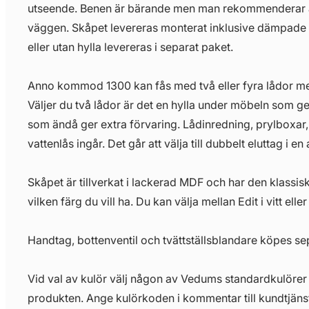
utseende. Benen är bärande men man rekommenderar at
väggen. Skåpet levereras monterat inklusive dämpade
eller utan hylla levereras i separat paket.
Anno kommod 1300 kan fås med två eller fyra lådor med
Väljer du två lådor är det en hylla under möbeln som ger
som ändå ger extra förvaring. Lådinredning, prylboxa
vattenlås ingår. Det går att välja till dubbelt eluttag i en
Skåpet är tillverkat i lackerad MDF och har den klassisk
vilken färg du vill ha. Du kan välja mellan Edit i vitt elle
Handtag, bottenventil och tvättställsblandare köpes se
Vid val av kulör välj någon av Vedums standardkulörer 
produkten. Ange kulörkoden i kommentar till kundtjänst