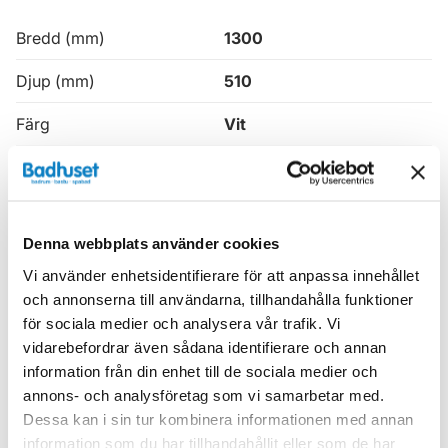
Bredd (mm)
1300
Djup (mm)
510
Färg
Vit
Höjd (mm)
862
Produkttyp
Kommod
Denna webbplats använder cookies
Serie
Vedum Anno
Vi använder enhetsidentifierare för att anpassa innehållet
Utrustad med
Eluttag
och annonserna till användarna, tillhandahålla funktioner
för sociala medier och analysera vår trafik. Vi
Varumärke
Vedum
vidarebefordrar även sådana identifierare och annan
information från din enhet till de sociala medier och
annons- och analysföretag som vi samarbetar med.
SKU:
ved67916040U
Dessa kan i sin tur kombinera informationen med annan
MPN:
67916040U
information som du har tillhandahållit eller som de har