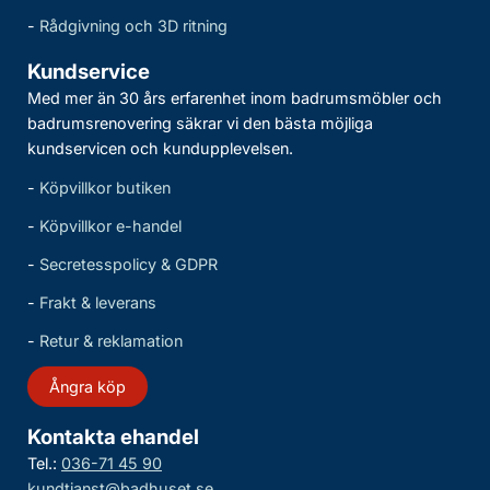
-
Rådgivning och 3D ritning
Kundservice
Med mer än 30 års erfarenhet inom badrumsmöbler och
badrumsrenovering säkrar vi den bästa möjliga
kundservicen och kundupplevelsen.
-
Köpvillkor butiken
-
Köpvillkor e-handel
-
Secretesspolicy & GDPR
-
Frakt & leverans
-
Retur & reklamation
Ångra köp
Kontakta ehandel
Tel.:
036-71 45 90
kundtjanst@badhuset.se