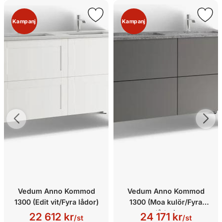
Kampanj
Kampanj
Vedum Anno Kommod
Vedum Anno Kommod
1300 (Edit vit/Fyra lådor)
1300 (Moa kulör/Fyra
lådor)
22 612 kr
24 171 kr
/st
/st