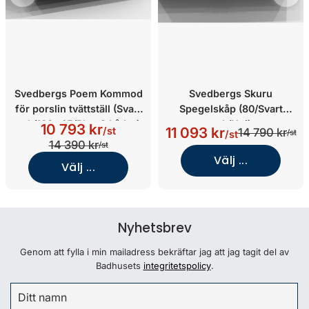
Svedbergs Poem Kommod
Svedbergs Skuru
för porslin tvättställ (Svart
Spegelskåp (80/Svart
ask/100x45/Plan 2 Lådor)
ask/Nej)
10 793 kr
11 093 kr
/st
14 790 kr
/st
/st
14 390 kr
/st
Välj ...
Välj ...
Nyhetsbrev
Genom att fylla i min mailadress bekräftar jag att jag tagit del av
Badhusets
integritetspolicy
.