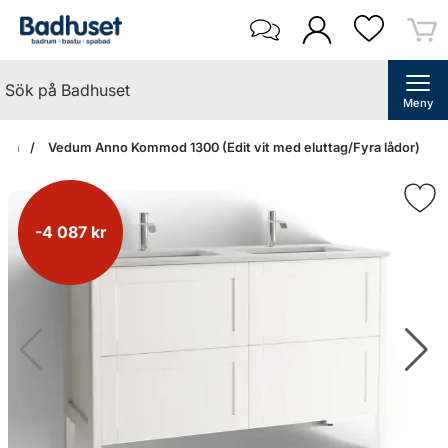
Meny
idan
Vedum Anno Kommod 1300 (Edit vit med eluttag/Fyra lådor)
-4 087 kr