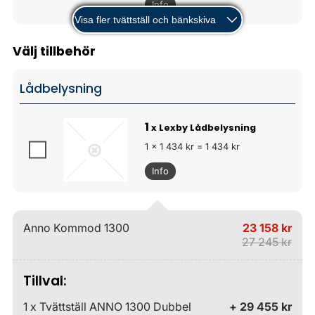
Info
Visa fler tvättställ och bänkskiva
Välj tillbehör
Lådbelysning
1
x Lexby Lådbelysning
1 x 1 434 kr = 1 434 kr
Info
Anno Kommod 1300
23 158 kr
27 245 kr
Tillval:
1 x Tvättställ ANNO 1300 Dubbel
+ 29 455 kr