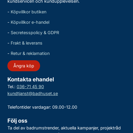
kundservicen och kundupplevelsen.
-
Köpvillkor butiken
-
Köpvillkor e-handel
-
Secretesspolicy & GDPR
-
Frakt & leverans
-
Retur & reklamation
Ångra köp
Kontakta ehandel
Tel.:
036-71 45 90
kundtjanst@badhuset.se
Telefontider vardagar: 09.00-12.00
Följ oss
Ta del av badrumstrender, aktuella kampanjer, projektråd