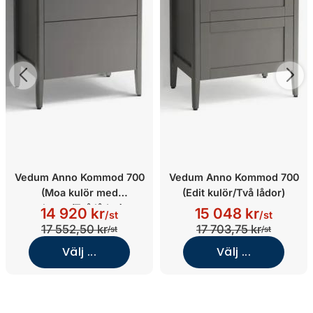
Vedum Anno Kommod 700
Vedum Anno Kommod 700
(Moa kulör med
(Edit kulör/Två lådor)
eluttag/Två lådor)
14 920 kr
15 048 kr
/st
/st
17 552,50 kr
17 703,75 kr
/st
/st
Välj ...
Välj ...