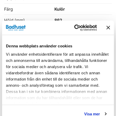
Färg
Kulör
Höjd (mm)
862
Produkttyp
Kommod
Serie
Vedum Anno
Denna webbplats använder cookies
Varumärke
Vedum
Vi använder enhetsidentifierare för att anpassa innehållet
och annonserna till användarna, tillhandahålla funktioner
för sociala medier och analysera vår trafik. Vi
SKU:
ved679129299
vidarebefordrar även sådana identifierare och annan
MPN:
679129299
information från din enhet till de sociala medier och
EAN / GTIN:
7332936066236
annons- och analysföretag som vi samarbetar med.
Dessa kan i sin tur kombinera informationen med annan
Dokument
information som du har tillhandahållit eller som de har
samlat in när du har använt deras tjänster.
vedum_garantivillkor.pdf
(
16.70 KB
)
Visa mer