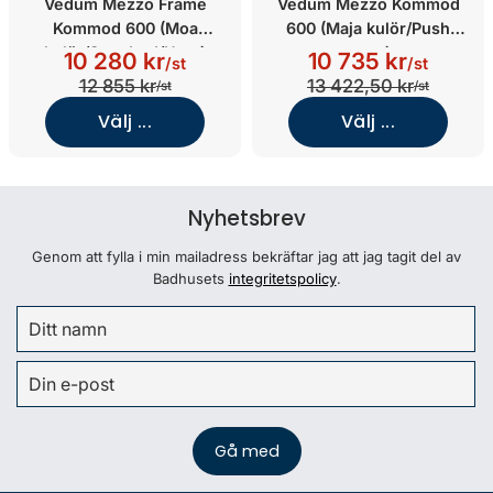
Vedum Mezzo Frame
Vedum Mezzo Kommod
Kommod 600 (Moa
600 (Maja kulör/Push
kulör/Standard/Utan)
open)
10 280 kr
10 735 kr
/st
/st
12 855 kr
13 422,50 kr
/st
/st
Välj ...
Välj ...
Nyhetsbrev
Genom att fylla i min mailadress bekräftar jag att jag tagit del av
Badhusets
integritetspolicy
.