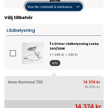
Info
Visa fler tvättställ & bänkskiva
Välj tillbehör
Lådbelysning
1
x Driver Lådbelysning Lexby
24V/30W
1 x 240 kr = 240 kr
Info
Anno Kommod 700
14 374 kr
16 910 kr
14 374 kr