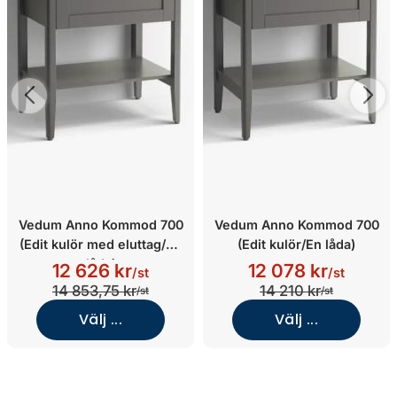
Vedum Anno Kommod 700
Vedum Anno Kommod 700
(Edit kulör med eluttag/En
(Edit kulör/En låda)
låda)
12 626 kr
12 078 kr
/st
/st
14 853,75 kr
14 210 kr
/st
/st
Välj ...
Välj ...