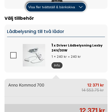
Info
Visa fler tvättställ & bänkskiva
Välj tillbehör
Lådbelysning till två lådor
1
x Driver Lådbelysning Lexby
24V/30W
1 x 240 kr = 240 kr
Info
Anno Kommod 700
12 371 kr
14 553.75 kr
12 371 kr