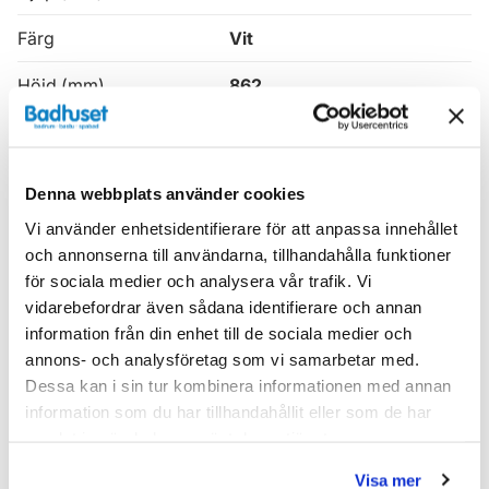
Färg
Vit
Höjd (mm)
862
Produkttyp
Kommod
Serie
Vedum Anno
Denna webbplats använder cookies
Varumärke
Vedum
Vi använder enhetsidentifierare för att anpassa innehållet
och annonserna till användarna, tillhandahålla funktioner
för sociala medier och analysera vår trafik. Vi
SKU:
ved67912020
vidarebefordrar även sådana identifierare och annan
MPN:
67912020
information från din enhet till de sociala medier och
EAN / GTIN:
7332936066212
annons- och analysföretag som vi samarbetar med.
Dessa kan i sin tur kombinera informationen med annan
Dokument
information som du har tillhandahållit eller som de har
samlat in när du har använt deras tjänster.
vedum_garantivillkor.pdf
(
16.70 KB
)
Visa mer