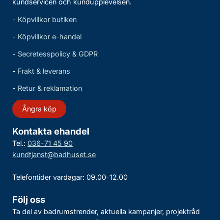
kundservicen och kundupplevelsen.
-
Köpvillkor butiken
-
Köpvillkor e-handel
-
Secretesspolicy & GDPR
-
Frakt & leverans
-
Retur & reklamation
Ångra köp
Kontakta ehandel
Tel.:
036-71 45 90
kundtjanst@badhuset.se
Telefontider vardagar: 09.00-12.00
Följ oss
Ta del av badrumstrender, aktuella kampanjer, projektråd