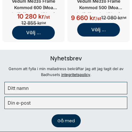
Vedum Mezzo Frame
Vedum Mezzo Frame
Kommod 600 (Moa
Kommod 500 (Moa
kulör/Standard/Utan)
kulör/Standard/Utan)
10 280 kr
9 660 kr
/st
12 080 kr
/st
/st
12 855 kr
/st
Välj ...
Välj ...
Nyhetsbrev
Genom att fylla i min mailadress bekräftar jag att jag tagit del av
Badhusets
integritetspolicy
.