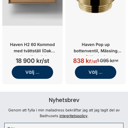
Haven H2 60 Kommod
Haven Pop up
med tvättställ (Oak
bottenventil, Mässing
Wood/Porslin)
(Mässing)
18 900 kr/st
838 kr
1 095 kr
/st
/st
Välj ...
Välj ...
Nyhetsbrev
Genom att fylla i min mailadress bekräftar jag att jag tagit del av
Badhusets
integritetspolicy
.