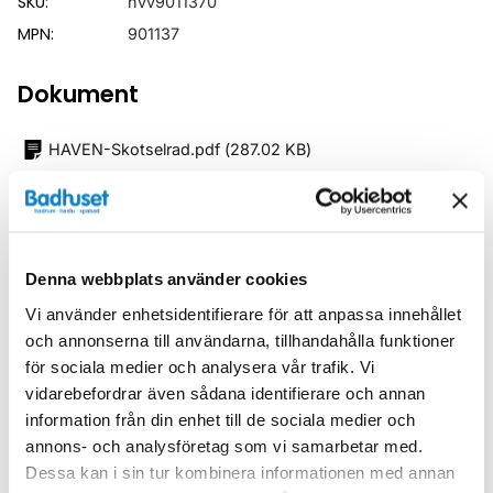
SKU:
hvv9011370
MPN:
901137
Dokument
HAVEN-Skotselrad.pdf
(
287.02 KB
)
Relaterade kategorier
Badrumsmöbler /
Spegelskåp
Denna webbplats använder cookies
Vi använder enhetsidentifierare för att anpassa innehållet
Badrumsmöbler
och annonserna till användarna, tillhandahålla funktioner
för sociala medier och analysera vår trafik. Vi
vidarebefordrar även sådana identifierare och annan
information från din enhet till de sociala medier och
annons- och analysföretag som vi samarbetar med.
Liknande produkter
Dessa kan i sin tur kombinera informationen med annan