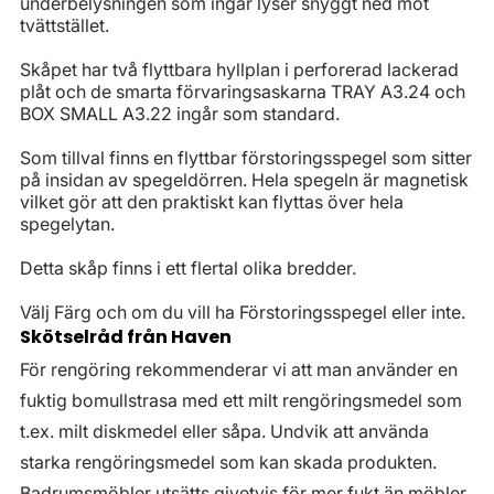
underbelysningen som ingår lyser snyggt ned mot
tvättstället.
Skåpet har två flyttbara hyllplan i perforerad lackerad
plåt och de smarta förvaringsaskarna TRAY A3.24 och
BOX SMALL A3.22 ingår som standard.
Som tillval finns en flyttbar förstoringsspegel som sitter
på insidan av spegeldörren. Hela spegeln är magnetisk
vilket gör att den praktiskt kan flyttas över hela
spegelytan.
Detta skåp finns i ett flertal olika bredder.
Välj Färg och om du vill ha Förstoringsspegel eller inte.
Skötselråd från Haven
För rengöring rekommenderar vi att man använder en
fuktig bomullstrasa med ett milt rengöringsmedel som
t.ex. milt diskmedel eller såpa. Undvik att använda
starka rengöringsmedel som kan skada produkten.
Badrumsmöbler utsätts givetvis för mer fukt än möbler