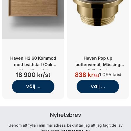
Haven H2 60 Kommod
Haven Pop up
med tvättställ (Oak
bottenventil, Mässing
Wood/Porslin)
(Mässing)
18 900 kr/st
838 kr
1 095 kr
/st
/st
Välj ...
Välj ...
Nyhetsbrev
Genom att fylla i min mailadress bekräftar jag att jag tagit del av
Badhusets
integritetspolicy
.