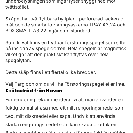
underbelysningen som ingår lyser snyggt ned mot
tvättstället.
Skåpet har två flyttbara hyllplan i perforerad lackerad
plåt och de smarta förvaringsaskarna TRAY A3.24 och
BOX SMALL A3.22 ingår som standard.
Som tillval finns en flyttbar förstoringsspegel som sitter
på insidan av spegeldörren. Hela spegeln är magnetisk
vilket gör att den praktiskt kan flyttas över hela
spegelytan.
Detta skåp finns i ett flertal olika bredder.
Välj Färg och om du vill ha Förstoringsspegel eller inte.
Skötselråd från Haven
För rengöring rekommenderar vi att man använder en
fuktig bomullstrasa med ett milt rengöringsmedel som
t.ex. milt diskmedel eller såpa. Undvik att använda
starka rengöringsmedel som kan skada produkten.
Badrumsmöbler utsätts givetvis för mer fukt än möbler