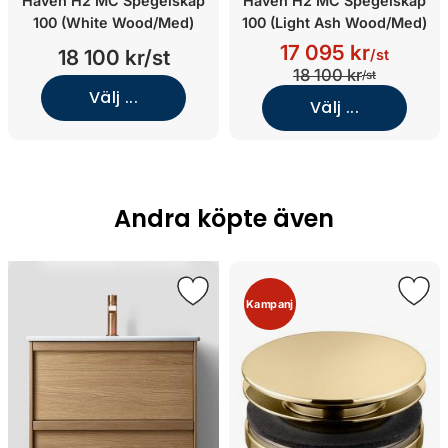
Haven H2 MC Spegelskåp
Haven H2 MC Spegelskåp
100 (White Wood/Med)
100 (Light Ash Wood/Med)
17 095 kr
18 100 kr/st
/st
18 100 kr
/st
Välj ...
Välj ...
Andra köpte även
Kampanj