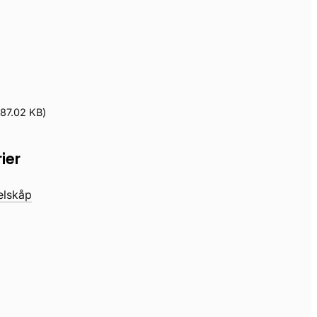
87.02 KB
)
ier
elskåp