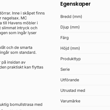
Egenskaper
rar. Inne i skåpet finns
Bredd (mm)
er nagelsax. MC
a till Havens möbler i
Djup (mm)
 slimmat intryck och
ngen som ingår lyser
Färg
 plåt och de smarta
Höjd (mm)
ingår som standard.
Produkttyp
r på insidan av
den praktiskt kan flyttas
Serie
Utförande
Utrustad med
Varumärke
fuktig bomullstrasa med