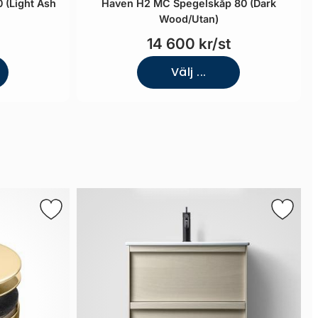
 (Light Ash
Haven H2 MC Spegelskåp 80 (Dark
Wood/Utan)
14 600 kr/st
Välj ...