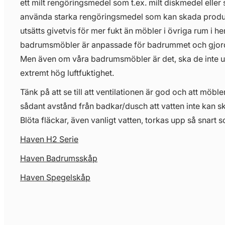
ett milt rengöringsmedel som t.ex. milt diskmedel eller 
använda starka rengöringsmedel som kan skada prod
utsätts givetvis för mer fukt än möbler i övriga rum i 
badrumsmöbler är anpassade för badrummet och gjorda 
Men även om våra badrumsmöbler är det, ska de inte uts
extremt hög luftfuktighet.
Tänk på att se till att ventilationen är god och att möbl
sådant avstånd från badkar/dusch att vatten inte kan s
Blöta fläckar, även vanligt vatten, torkas upp så snart s
Haven H2 Serie
Haven Badrumsskåp
Haven Spegelskåp