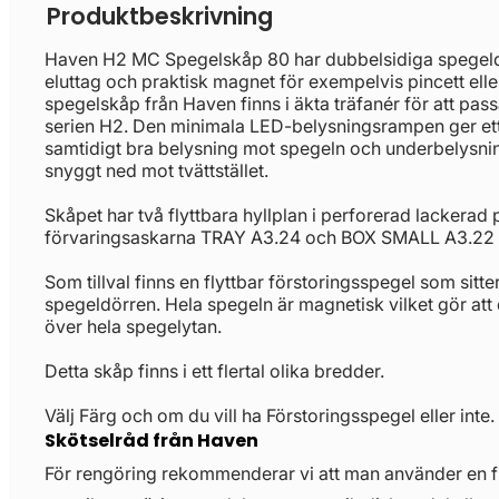
Produktbeskrivning
Haven H2 MC Spegelskåp 80 har dubbelsidiga spegeldör
eluttag och praktisk magnet för exempelvis pincett ell
spegelskåp från Haven finns i äkta träfanér för att pass
serien H2. Den minimala LED-belysningsrampen ger ett
samtidigt bra belysning mot spegeln och underbelysni
snyggt ned mot tvättstället.
Skåpet har två flyttbara hyllplan i perforerad lackerad
förvaringsaskarna TRAY A3.24 och BOX SMALL A3.22 
Som tillval finns en flyttbar förstoringsspegel som sitte
spegeldörren. Hela spegeln är magnetisk vilket gör att 
över hela spegelytan.
Detta skåp finns i ett flertal olika bredder.
Välj Färg och om du vill ha Förstoringsspegel eller inte.
Skötselråd från Haven
För rengöring rekommenderar vi att man använder en 