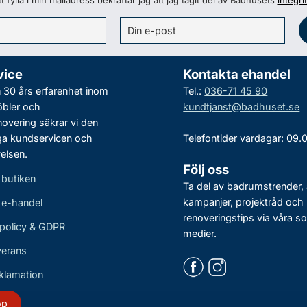
 fylla i min mailadress bekräftar jag att jag tagit del av Badhusets
integri
vice
Kontakta ehandel
30 års erfarenhet inom
Tel.:
036-71 45 90
bler och
kundtjanst@badhuset.se
vering säkrar vi den
ga kundservicen och
Telefontider vardagar: 09.
elsen.
Följ oss
 butiken
Ta del av badrumstrender, 
kampanjer, projektråd och
r e-handel
renoveringstips via våra so
policy & GDPR
medier.
verans
eklamation
öp