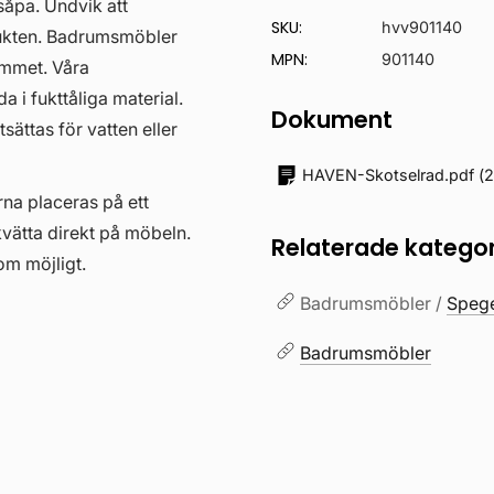
såpa. Undvik att
SKU:
hvv901140
ukten. Badrumsmöbler
MPN:
901140
hemmet. Våra
i fukttåliga material.
Dokument
ättas för vatten eller
HAVEN-Skotselrad.pdf
(
2
erna placeras på ett
kvätta direkt på möbeln.
Relaterade kategor
om möjligt.
Badrumsmöbler /
Speg
Badrumsmöbler