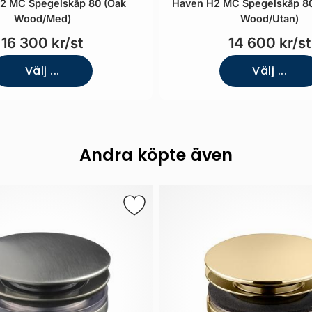
2 MC Spegelskåp 80 (Oak
Haven H2 MC Spegelskåp 80
Wood/Med)
Wood/Utan)
16 300 kr/st
14 600 kr/st
Välj ...
Välj ...
Andra köpte även