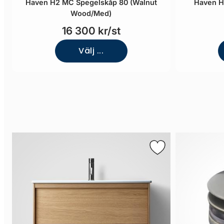
Haven H2 MC Spegelskåp 80 (Walnut
Haven H
Wood/Med)
16 300 kr/st
Välj ...