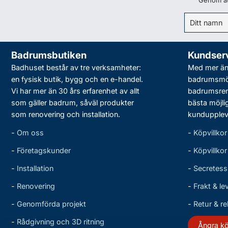
Genom att
Badrumsbutiken
Kundser
Badhuset består av tre verksamheter:
Med mer än 
en fysisk butik, bygg och en e-handel.
badrumsmö
Vi har mer än 30 års erfarenhet av allt
badrumsreno
som gäller badrum, såväl produkter
bästa möjli
som renovering och installation.
kundupplev
-
Om oss
-
Köpvillkor
-
Företagskunder
-
Köpvillko
-
Installation
-
Secretess
-
Renovering
-
Frakt & le
-
Genomförda projekt
-
Retur & r
-
Rådgivning och 3D ritning
Ångra k