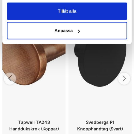
Tillåt alla
Kampanj
Anpassa
Tapwell TA243
Svedbergs P1
Handdukskrok (Koppar)
Knopphandtag (Svart)