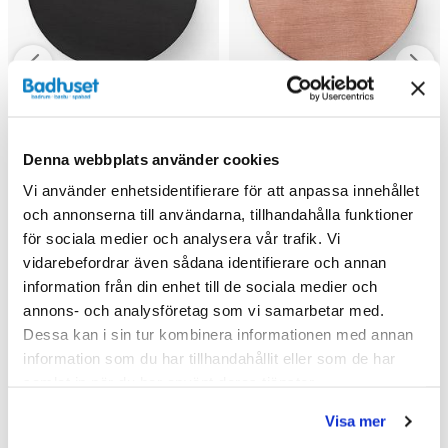
Denna webbplats använder cookies
Vi använder enhetsidentifierare för att anpassa innehållet
Haven Knopp A2. 01
Haven Knopp A2. 01
och annonserna till användarna, tillhandahålla funktioner
(Mattsvart)
(Koppar)
för sociala medier och analysera vår trafik. Vi
vidarebefordrar även sådana identifierare och annan
168 kr
168 kr
210 kr
210 kr
/st
/st
/st
/st
information från din enhet till de sociala medier och
Välj ...
Välj ...
annons- och analysföretag som vi samarbetar med.
Dessa kan i sin tur kombinera informationen med annan
information som du har tillhandahållit eller som de har
samlat in när du har använt deras tjänster.
Andra köpte även
Visa mer