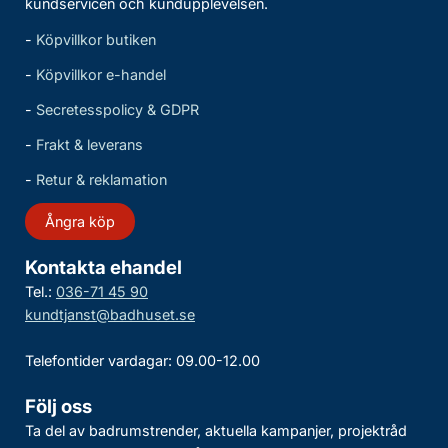
kundservicen och kundupplevelsen.
-
Köpvillkor butiken
-
Köpvillkor e-handel
-
Secretesspolicy & GDPR
-
Frakt & leverans
-
Retur & reklamation
Ångra köp
Kontakta ehandel
Tel.:
036-71 45 90
kundtjanst@badhuset.se
Telefontider vardagar: 09.00-12.00
Följ oss
Ta del av badrumstrender, aktuella kampanjer, projektråd