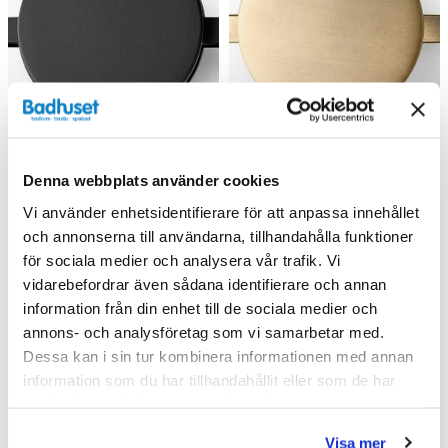
Denna webbplats använder cookies
Vi använder enhetsidentifierare för att anpassa innehållet
och annonserna till användarna, tillhandahålla funktioner
Haven Knopp A2. 06
Haven Knopp A2. 06
för sociala medier och analysera vår trafik. Vi
(Mattsvart)
(Mässing)
vidarebefordrar även sådana identifierare och annan
168 kr
168 kr
information från din enhet till de sociala medier och
210 kr
210 kr
/st
/st
/st
/st
annons- och analysföretag som vi samarbetar med.
Välj ...
Välj ...
Dessa kan i sin tur kombinera informationen med annan
information som du har tillhandahållit eller som de har
samlat in när du har använt deras tjänster.
Visa mer