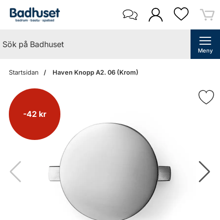
Meny
Startsidan
Haven Knopp A2. 06 (Krom)
-42 kr