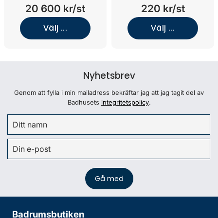
(White/Knopp A2.
Green)
20 600 kr/st
220 kr/st
06/Krom)
Välj ...
Välj ...
Nyhetsbrev
Genom att fylla i min mailadress bekräftar jag att jag tagit del av
Badhusets
integritetspolicy
.
Badrumsbutiken