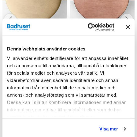
Denna webbplats använder cookies
Vi använder enhetsidentifierare för att anpassa innehållet
Haven Knopp A2. 06
Haven Knopp A2. 06
och annonserna till användarna, tillhandahålla funktioner
(Mässing)
(Koppar)
för sociala medier och analysera vår trafik. Vi
vidarebefordrar även sådana identifierare och annan
168 kr
168 kr
210 kr
210 kr
/st
/st
/st
/st
information från din enhet till de sociala medier och
Välj ...
Välj ...
annons- och analysföretag som vi samarbetar med.
Dessa kan i sin tur kombinera informationen med annan
information som du har tillhandahållit eller som de har
samlat in när du har använt deras tjänster.
Andra köpte även
Visa mer