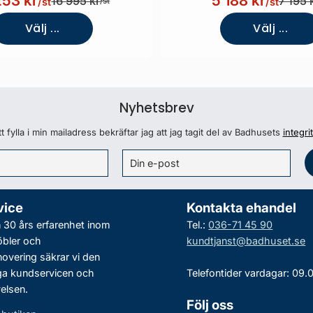
253 kr
5 188 kr
16 995 kr
7 195 
/st
/st
/st
Välj ...
Välj ...
Nyhetsbrev
 fylla i min mailadress bekräftar jag att jag tagit del av Badhusets
integri
vice
Kontakta ehandel
30 års erfarenhet inom
Tel.:
036-71 45 90
bler och
kundtjanst@badhuset.se
vering säkrar vi den
ga kundservicen och
Telefontider vardagar: 09.
elsen.
Följ oss