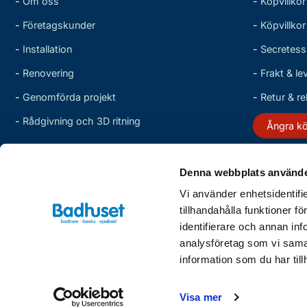
-
Om oss
-
Köpvillkor
-
Företagskunder
-
Köpvillko
-
Installation
-
Secretess
-
Renovering
-
Frakt & le
-
Genomförda projekt
-
Retur & r
-
Rådgivning och 3D ritning
Ångra k
Denna webbplats använde
Vi använder enhetsidentifi
tillhandahålla funktioner f
identifierare och annan inf
analysföretag som vi sama
information som du har till
Visa mer