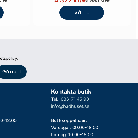
4 322 kr
kr
5 995 kr
/st
/st
/st
Välj ...
tetspolicy
.
Kontakta butik
Tel.:
036-71 45 90
info@badhuset.se
00-12.00
Butiksöppettider:
Vardagar: 09.00-18.00
Lördag: 10.00-15.00