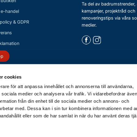
 butiken
Ta del av badrumstrender, 
kampanjer, projektråd och
r e-handel
renoveringstips via våra so
policy & GDPR
medier.
verans
eklamation
öp
r cookies
erare för att anpassa innehållet och annonserna till användarna,
ör sociala medier och analysera vår trafik. Vi vidarebefordrar äv
ormation från din enhet till de sociala medier och annons- och
rbetar med. Dessa kan i sin tur kombinera informationen med 
handahållit eller som de har samlat in när du har använt deras tjä