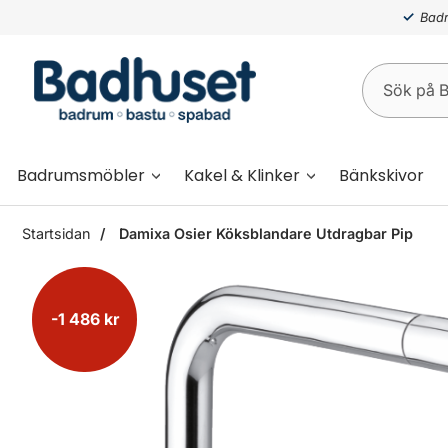
Badr
Badrumsmöbler
Kakel & Klinker
Bänkskivor
Startsidan
Damixa Osier Köksblandare Utdragbar Pip
-1 486 kr