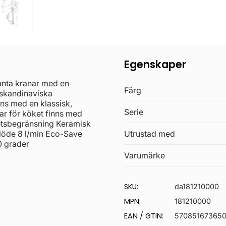
Egenskaper
ganta kranar med en
Färg
h skandinaviska
nns med en klassisk,
Serie
ar för köket finns med
etsbegränsning Keramisk
Flöde 8 l/min Eco-Save
Utrustad med
0 grader
Varumärke
SKU:
da181210000
MPN:
181210000
EAN / GTIN:
57085167365