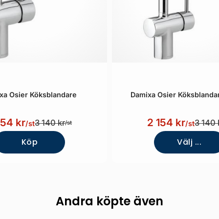
xa Osier Köksblandare
Damixa Osier Köksblandar
154 kr
2 154 kr
3 140 kr
3 140 
/st
/st
/st
Köp
Välj ...
Andra köpte även