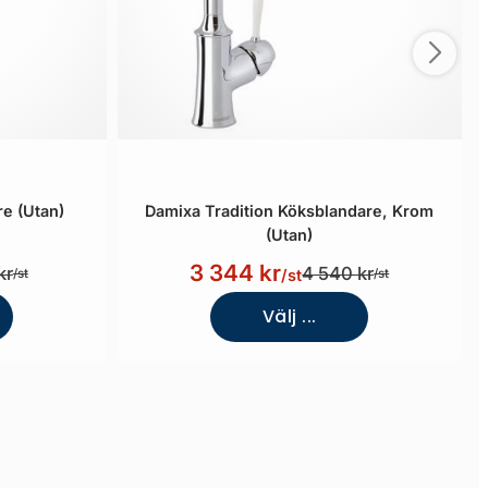
e (Utan)
Damixa Tradition Köksblandare, Krom
(Utan)
3 344 kr
kr
4 540 kr
/st
/st
/st
Välj ...