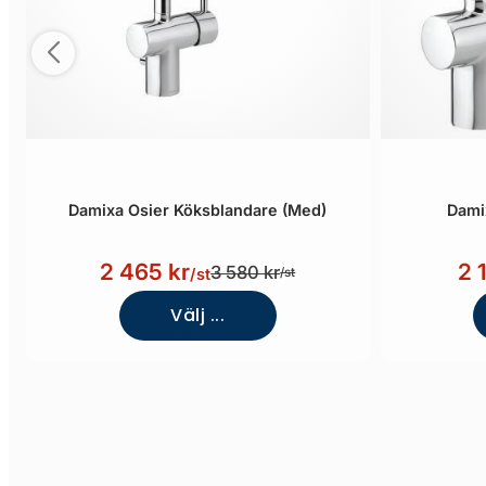
Damixa Osier Köksblandare (Med)
Dami
2 465 kr
2 
3 580 kr
/st
/st
Välj ...