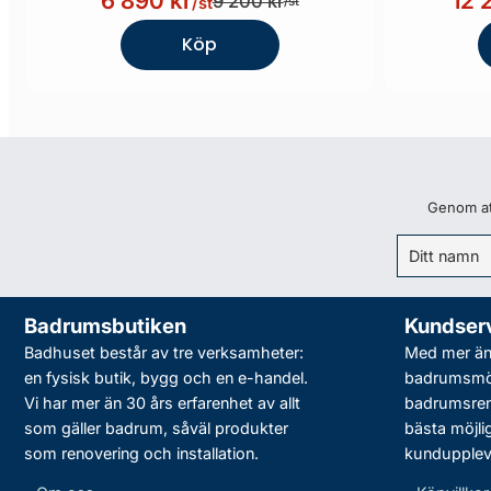
6 890 kr
12 
9 200 kr
/st
/st
Köp
Genom att
Badrumsbutiken
Kundser
Badhuset består av tre verksamheter:
Med mer än 
en fysisk butik, bygg och en e-handel.
badrumsmö
Vi har mer än 30 års erfarenhet av allt
badrumsreno
som gäller badrum, såväl produkter
bästa möjli
som renovering och installation.
kundupplev