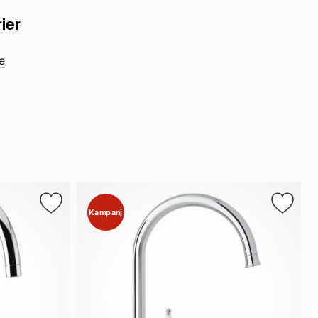
ier
e
Kampanj