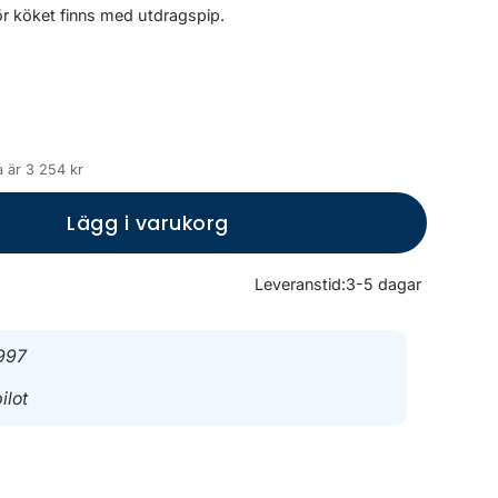
för köket finns med utdragspip.
 är 3 254 kr
Lägg i varukorg
Leveranstid:
3-5 dagar
997
ilot