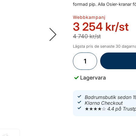
formad pip. Alla Osier-kranar 
Webbkampanj
3 254 kr
/st
4 740 kr/st
Lägsta pris de senaste 30 dagarna
Lagervara
Badrumsbutik sedan 1
Klarna Checkout
★★★★☆
4.4 på Trustp