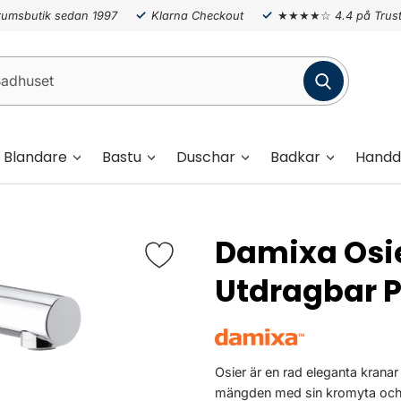
umsbutik sedan 1997
Klarna Checkout
★★★★☆
4.4 på Trust
Blandare
Bastu
Duschar
Badkar
Handd
Damixa Osi
Utdragbar P
Osier är en rad eleganta kranar
mängden med sin kromyta och f