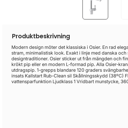
Produktbeskrivning
Modern design möter det klassiska i Osier. En rad ele
stram, minimalistisk look. Exakt i linje med danska oc
designtraditioner. Osier sticker ut från mängden och fi
krökt pip eller en modern L-formad pip. Alla Osier-kran
utdragspip. 1-grepps blandare 120 graders svängbarh
insats Kallstart Rub-Clean sil Skållningsskydd (38ºC) 
vattensparfunktion Ljudklass 1 Vridbart munstycke, 36