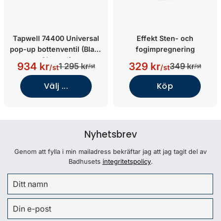
Tapwell 74400 Universal
Effekt Sten- och
pop-up bottenventil (Black
fogimpregnering
Chrome)
934 kr
329 kr
1 295 kr
349 kr
/st
/st
/st
/st
Välj ...
Köp
Nyhetsbrev
Genom att fylla i min mailadress bekräftar jag att jag tagit del av
Badhusets
integritetspolicy
.