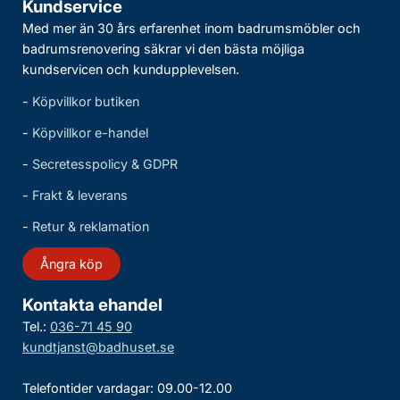
Kundservice
Med mer än 30 års erfarenhet inom badrumsmöbler och
badrumsrenovering säkrar vi den bästa möjliga
kundservicen och kundupplevelsen.
-
Köpvillkor butiken
-
Köpvillkor e-handel
-
Secretesspolicy & GDPR
-
Frakt & leverans
-
Retur & reklamation
Ångra köp
Kontakta ehandel
Tel.:
036-71 45 90
kundtjanst@badhuset.se
Telefontider vardagar: 09.00-12.00