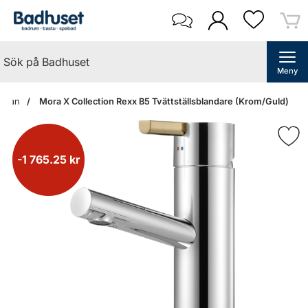
Meny
sidan
Mora X Collection Rexx B5 Tvättställsblandare (Krom/Guld)
-1 765.25 kr