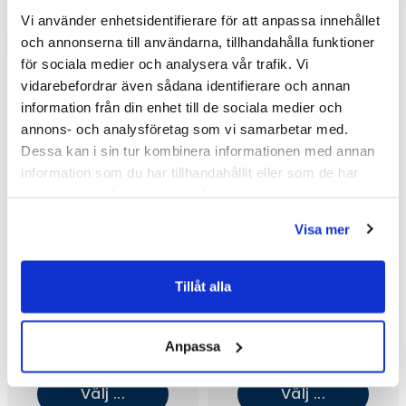
Vi använder enhetsidentifierare för att anpassa innehållet
och annonserna till användarna, tillhandahålla funktioner
för sociala medier och analysera vår trafik. Vi
vidarebefordrar även sådana identifierare och annan
information från din enhet till de sociala medier och
annons- och analysföretag som vi samarbetar med.
Dessa kan i sin tur kombinera informationen med annan
information som du har tillhandahållit eller som de har
samlat in när du har använt deras tjänster.
Visa mer
Tillåt alla
Mora X Collection Rexx B5
Mora X Collection Rexx B5
Tvättställsblandare (Svart)
Tvättställsblandare (Krom)
5 733 kr
4 074 kr
/st
/st
Anpassa
7 643,75 kr
5 431,25 kr
/st
/st
Välj ...
Välj ...