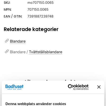
SKU:
mo707150.0065
MPN:
707150.0065
EAN / GTIN:
7391887239748
Relaterade kategorier
Blandare
Blandare /
Tvättställsblandare
Liknande produkter
Kampanj
Kampanj
Denna webbplats använder cookies