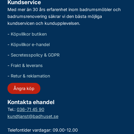
Kundservice
Med mer än 30 års erfarenhet inom badrumsmöbler och
badrumsrenovering säkrar vi den bästa möjliga
kundservicen och kundupplevelsen.
-
Köpvillkor butiken
-
Köpvillkor e-handel
-
Secretesspolicy & GDPR
-
Frakt & leverans
-
Retur & reklamation
Ångra köp
Kontakta ehandel
Tel.:
036-71 45 90
kundtjanst@badhuset.se
Telefontider vardagar: 09.00-12.00