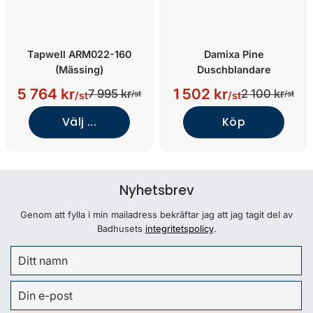
Tapwell ARM022-160
Damixa Pine
(Mässing)
Duschblandare
5 764 kr
1 502 kr
7 995 kr
2 100 kr
/st
/st
/st
/st
Välj ...
Köp
Nyhetsbrev
Genom att fylla i min mailadress bekräftar jag att jag tagit del av
Badhusets
integritetspolicy
.