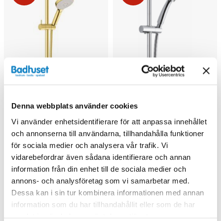
Denna webbplats använder cookies
Vi använder enhetsidentifierare för att anpassa innehållet
och annonserna till användarna, tillhandahålla funktioner
för sociala medier och analysera vår trafik. Vi
vidarebefordrar även sådana identifierare och annan
Damixa Silhouet Flex
Damixa Fair Jet Plus
information från din enhet till de sociala medier och
Duschset (Borstad
duschset
annons- och analysföretag som vi samarbetar med.
mässing)
1 721 kr
676 kr
2 340 kr
990 kr
/st
/st
/st
/st
Dessa kan i sin tur kombinera informationen med annan
information som du har tillhandahållit eller som de har
Välj ...
Köp
samlat in när du har använt deras tjänster.