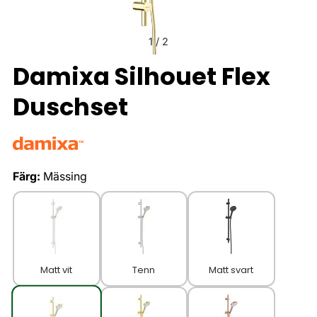
1
/
2
Damixa Silhouet Flex
Duschset
Färg:
Mässing
Matt vit
Tenn
Matt svart