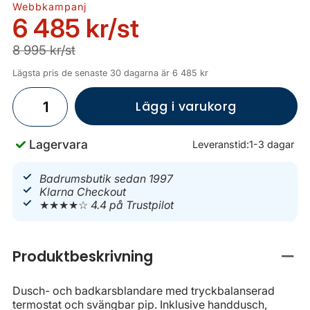
Webbkampanj
6 485 kr
/st
8 995 kr/st
Lägsta pris de senaste 30 dagarna är 6 485 kr
Lägg i varukorg
Lagervara
Leveranstid:
1-3 dagar
Badrumsbutik sedan 1997
Klarna Checkout
★★★★☆
4.4 på Trustpilot
Produktbeskrivning
Stän
Dusch- och badkarsblandare med tryckbalanserad
termostat och svängbar pip. Inklusive handdusch,