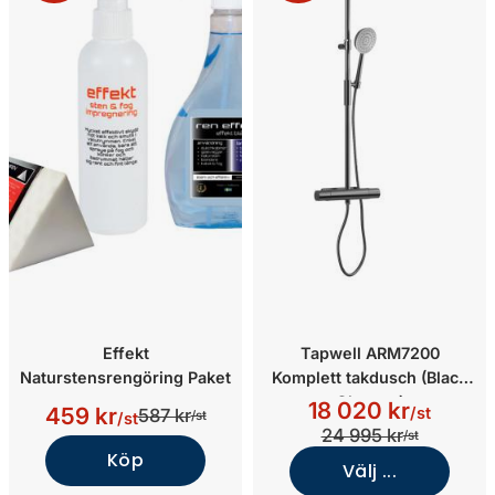
Effekt
Tapwell ARM7200
Naturstensrengöring Paket
Komplett takdusch (Black
Chrome)
18 020 kr
459 kr
/st
587 kr
/st
/st
24 995 kr
/st
Köp
Välj ...