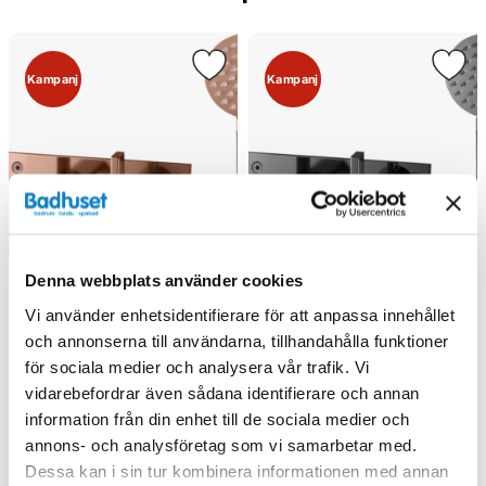
Kampanj
Kampanj
Denna webbplats använder cookies
Vi använder enhetsidentifierare för att anpassa innehållet
och annonserna till användarna, tillhandahålla funktioner
för sociala medier och analysera vår trafik. Vi
vidarebefordrar även sådana identifierare och annan
information från din enhet till de sociala medier och
annons- och analysföretag som vi samarbetar med.
Tapwell ARM036
Tapwell ARM036
Dessa kan i sin tur kombinera informationen med annan
Badkarsblandare (Koppar)
Badkarsblandare (Black