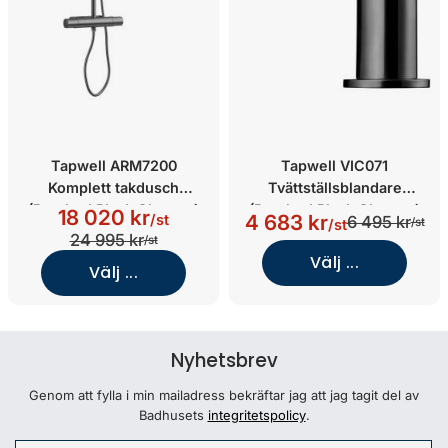
Tapwell ARM7200
Tapwell VIC071
Komplett takdusch
Tvättställsblandare
(Brushed Black Chrome)
(Brushed Black Chrome)
18 020 kr
4 683 kr
/st
6 495 kr
/st
/st
24 995 kr
/st
Välj ...
Välj ...
Nyhetsbrev
Genom att fylla i min mailadress bekräftar jag att jag tagit del av
Badhusets
integritetspolicy
.