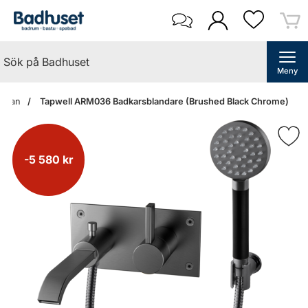
Meny
sidan
Tapwell ARM036 Badkarsblandare (Brushed Black Chrome)
-5 580 kr