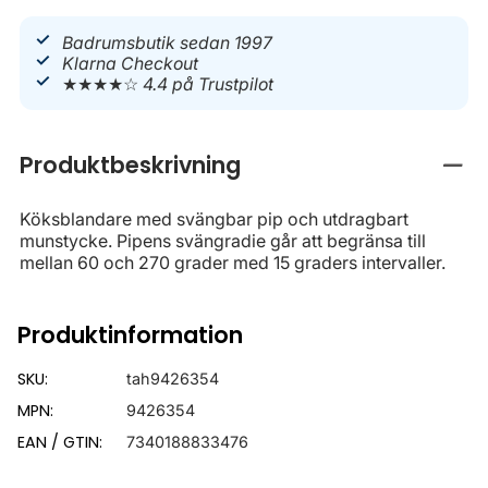
Badrumsbutik sedan 1997
Klarna Checkout
★★★★☆
4.4 på Trustpilot
Produktbeskrivning
Stän
Köksblandare med svängbar pip och utdragbart
munstycke. Pipens svängradie går att begränsa till
mellan 60 och 270 grader med 15 graders intervaller.
Produktinformation
SKU:
tah9426354
MPN:
9426354
EAN / GTIN:
7340188833476