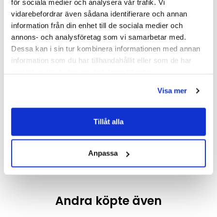
för sociala medier och analysera vår trafik. Vi
vidarebefordrar även sådana identifierare och annan
information från din enhet till de sociala medier och
annons- och analysföretag som vi samarbetar med.
Dessa kan i sin tur kombinera informationen med annan
information som du har tillhandahållit eller som de har
samlat in när du har använt deras tjänster.
Visa mer
Tapwell ARM375
Tapwell ARM375
Köksblandare
Köksblandare (Brushed
(Mässing/Utan)
Nickel/Utan)
5 548 kr
5 548 kr
Tillåt alla
7 695 kr
7 695 kr
/st
/st
/st
/st
Välj ...
Välj ...
Anpassa
Andra köpte även