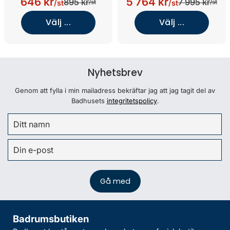
646 kr
5 764 kr
895 kr
7 995 kr
/st
/st
/st
/st
Välj ...
Välj ...
Nyhetsbrev
Genom att fylla i min mailadress bekräftar jag att jag tagit del av
Badhusets
integritetspolicy
.
Badrumsbutiken