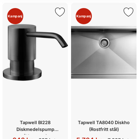
Kampanj
Kampanj
Tapwell BI228
Tapwell TA8040 Diskho
Diskmedelspump
(Rostfritt stål)
(Mattsvart)