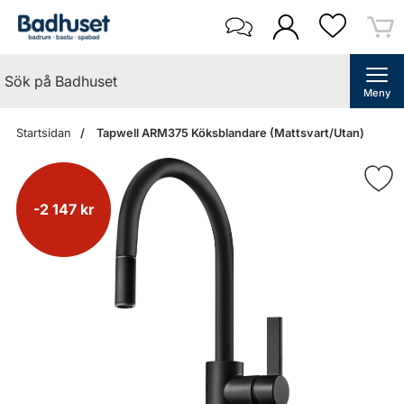
Meny
Startsidan
Tapwell ARM375 Köksblandare (Mattsvart/Utan)
-2 147 kr