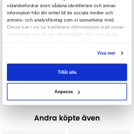
vidarebefordrar även sådana identifierare och annan
information från din enhet till de sociala medier och
annons- och analysföretag som vi samarbetar med.
Dessa kan i sin tur kombinera informationen med annan
information som du har tillhandahållit eller som de har
samlat in när du har använt deras tjänster.
Tapwell ARM380
Tapwell ARM380
Visa mer
Köksblandare (Brons/Utan)
Köksblandare
(Mässing/Utan)
4 827 kr
4 827 kr
6 695 kr
6 695 kr
/st
/st
/st
/st
Tillåt alla
Välj ...
Välj ...
Anpassa
Andra köpte även