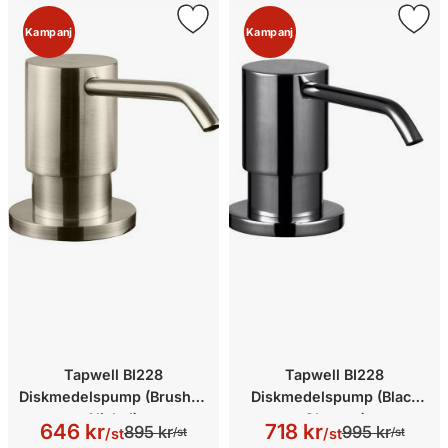
Kampanj
Kampanj
Tapwell BI228
Tapwell BI228
Diskmedelspump (Brushed
Diskmedelspump (Black
Nickel)
Chrome)
646 kr
718 kr
895 kr
995 kr
/st
/st
/st
/st