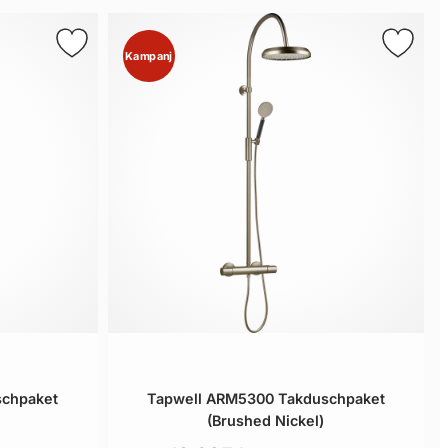
Kampanj
schpaket
Tapwell ARM5300 Takduschpaket
(Brushed Nickel)