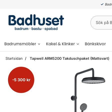
Badr
Badrumsmöbler
Kakel & Klinker
Bänkskivor
Startsidan
Tapwell ARM5200 Takduschpaket (Mattsvart)
-5 300 kr