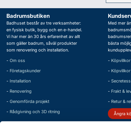
Badrumsbutiken
Kundser
Badhuset består av tre verksamheter:
Med mer än 
en fysisk butik, bygg och en e-handel.
badrumsmö
Vi har mer än 30 års erfarenhet av allt
badrumsreno
som gäller badrum, såväl produkter
bästa möjli
som renovering och installation.
kundupplev
-
Om oss
-
Köpvillkor
-
Företagskunder
-
Köpvillko
-
Installation
-
Secretess
-
Renovering
-
Frakt & le
-
Genomförda projekt
-
Retur & r
-
Rådgivning och 3D ritning
Ångra k