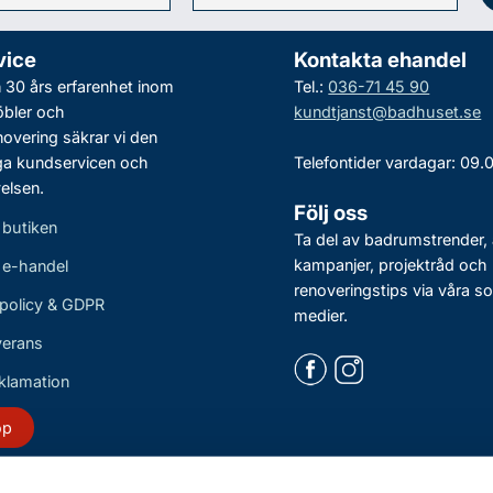
vice
Kontakta ehandel
30 års erfarenhet inom
Tel.:
036-71 45 90
bler och
kundtjanst@badhuset.se
vering säkrar vi den
ga kundservicen och
Telefontider vardagar: 09.
elsen.
Följ oss
 butiken
Ta del av badrumstrender, 
kampanjer, projektråd och
r e-handel
renoveringstips via våra so
policy & GDPR
medier.
verans
eklamation
öp