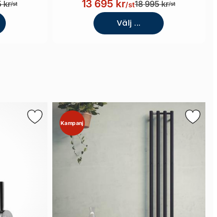
13 695 kr
 kr
18 995 kr
/st
/st
/st
Välj ...
Kampanj