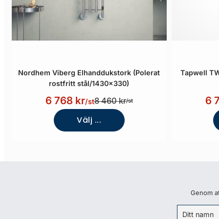
Nordhem Viberg Elhanddukstork (Polerat
Tapwell T
rostfritt stål/1430x330)
6 768 kr
6 
8 460 kr
/st
/st
Välj ...
Genom att