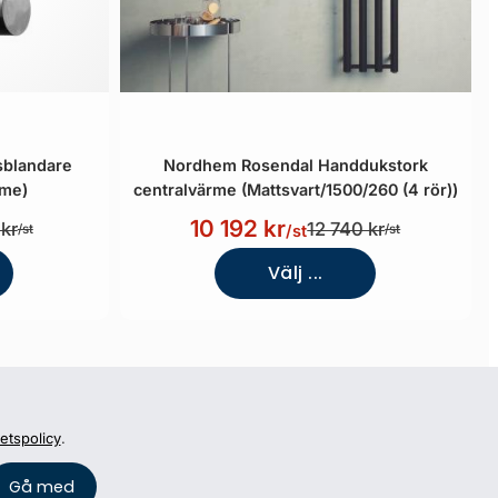
sblandare
Nordhem Rosendal Handdukstork
ome)
centralvärme (Mattsvart/1500/260 (4 rör))
10 192 kr
kr
12 740 kr
/st
/st
/st
Välj ...
tetspolicy
.