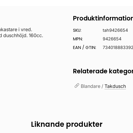
Produktinformatio
astare i vred.
SKU:
tah9426654
d duschhöjd. 160cc.
MPN:
9426654
EAN / GTIN:
73401888339
Relaterade kategor
Blandare /
Takdusch
Liknande produkter