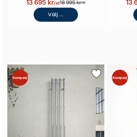
13 695 kr
13 
18 995 kr
/st
/st
Välj ...
Kampanj
Kampanj