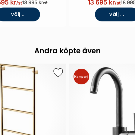
695 kr
13 695 kr
18 995 kr
18 995
/st
/st
/st
Välj ...
Välj ...
Andra köpte även
Kampanj