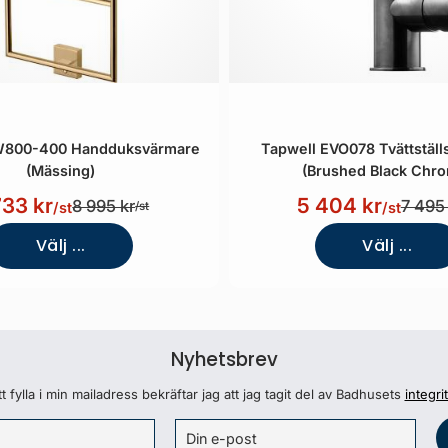
W800-400 Handduksvärmare
Tapwell EVO078 Tvättställ
(Mässing)
(Brushed Black Chr
733 kr
5 404 kr
8 995 kr
7 495 
/st
/st
/st
Välj ...
Välj ...
Nyhetsbrev
 fylla i min mailadress bekräftar jag att jag tagit del av Badhusets
integri