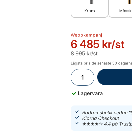
Krom
Mässi
Webbkampanj
6 485 kr
/st
8 995 kr/st
Lägsta pris de senaste 30 dagarna
Lagervara
Badrumsbutik sedan 1
Klarna Checkout
★★★★☆
4.4 på Trustp