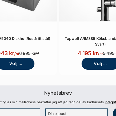
5040 Diskho (Rostfritt stål)
Tapwell ARM885 Köksblanda
Svart)
043 kr
4 195 kr
6 995 kr
5 495 
/st
/st
/st
Välj ...
Välj ...
Nyhetsbrev
 fylla i min mailadress bekräftar jag att jag tagit del av Badhusets
integri