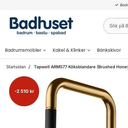
Badr
Badrumsmöbler
Kakel & Klinker
Bänkskivor
Startsidan
Tapwell ARM577 Köksblandare (Brushed Honey
-2 510 kr