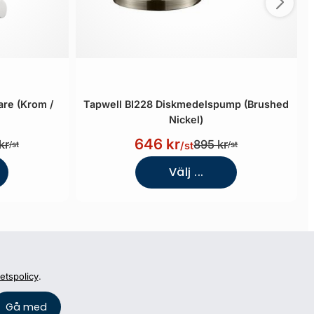
re (Krom /
Tapwell BI228 Diskmedelspump (Brushed
Nickel)
646 kr
kr
895 kr
/st
/st
/st
Välj ...
tetspolicy
.