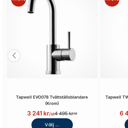
Tapwell EVO078 Tvättställsblandare
Tapwell T
(Krom)
3 241 kr
6 
4 495 kr
/st
/st
Välj ...