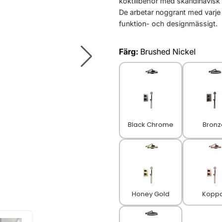
köktillbehör med skandinavisk 
De arbetar noggrant med varje
funktion- och designmässigt.
Färg:
Brushed Nickel
Black Chrome
Bronz
Honey Gold
Kopp