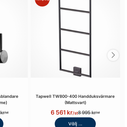
sblandare
Tapwell TW800-400 Handduksvärmare
ome)
(Mattsvart)
6 561 kr
kr
8 995 kr
/st
/st
/st
Välj ...