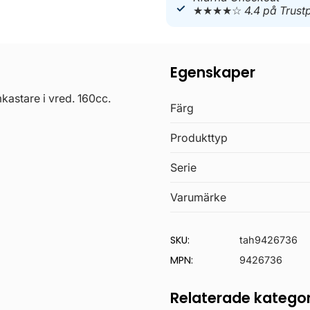
★★★★☆
4.4 på Trustp
Egenskaper
astare i vred. 160cc.
Färg
Produkttyp
Serie
Varumärke
SKU:
tah9426736
MPN:
9426736
Relaterade kategor