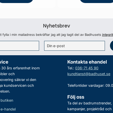
Nyhetsbrev
 fylla i min mailadress bekräftar jag att jag tagit del av Badhusets
integri
vice
Kontakta ehandel
30 års erfarenhet inom
Tel.:
036-71 45 90
bler och
kundtjanst@badhuset.se
vering säkrar vi den
ga kundservicen och
Telefontider vardagar: 09.
elsen.
Följ oss
 butiken
Ta del av badrumstrender, 
kampanjer, projektråd och
r e-handel