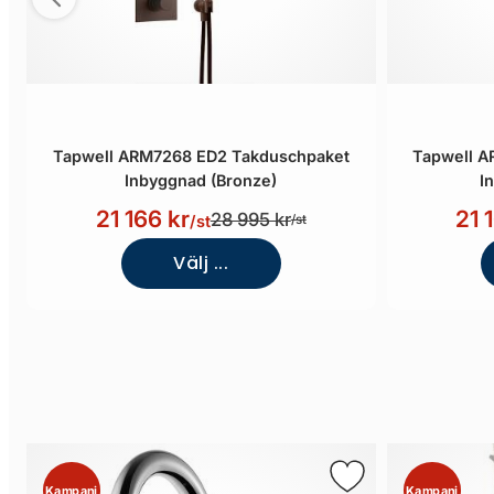
Tapwell ARM7268 ED2 Takduschpaket
Tapwell A
Inbyggnad (Bronze)
I
21 166 kr
21 
28 995 kr
/st
/st
Välj ...
Kampanj
Kampanj