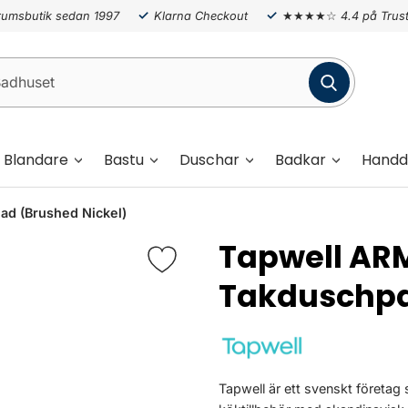
umsbutik sedan 1997
Klarna Checkout
★★★★☆
4.4 på Trust
Blandare
Bastu
Duschar
Badkar
Handd
d (Brushed Nickel)
Tapwell AR
Takduschpa
Tapwell är ett svenskt företag