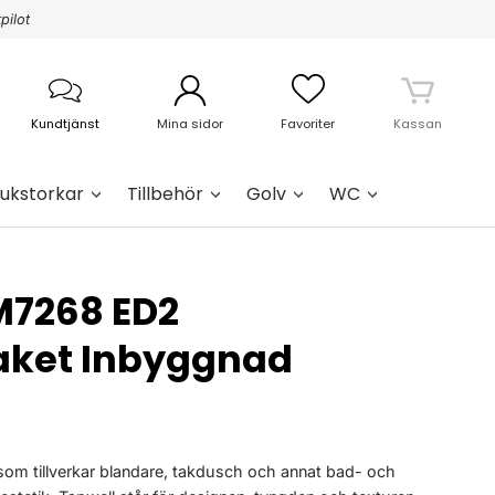
pilot
Kundtjänst
Mina sidor
Favoriter
Kassan
ukstorkar
Tillbehör
Golv
WC
M7268 ED2
ket Inbyggnad
 som tillverkar blandare, takdusch och annat bad- och