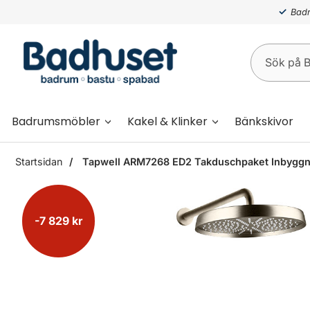
Badr
Badrumsmöbler
Kakel & Klinker
Bänkskivor
Startsidan
Tapwell ARM7268 ED2 Takduschpaket Inbyggna
-7 829 kr