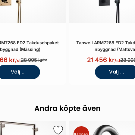
RM7268 ED2 Takduschpaket
Tapwell ARM7268 ED2 Tak
nbyggnad (Mässing)
Inbyggnad (Mattsva
166 kr
21 456 kr
28 995 kr
28 995
/st
/st
/st
Välj ...
Välj ...
Andra köpte även
Kampanj