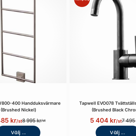
W800-400 Handduksvärmare
Tapwell EVO078 Tvättställ
(Brushed Nickel)
(Brushed Black Chr
485 kr
5 404 kr
8 995 kr
7 495 
/st
/st
/st
Välj ...
Välj ...