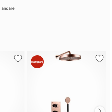
landare
Kampanj