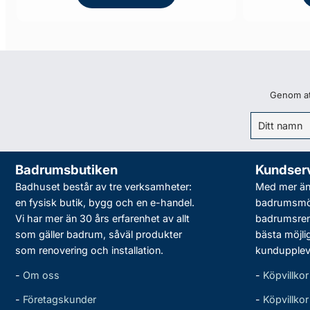
Genom att
Badrumsbutiken
Kundser
Badhuset består av tre verksamheter:
Med mer än 
en fysisk butik, bygg och en e-handel.
badrumsmö
Vi har mer än 30 års erfarenhet av allt
badrumsreno
som gäller badrum, såväl produkter
bästa möjli
som renovering och installation.
kundupplev
-
Om oss
-
Köpvillkor
-
Företagskunder
-
Köpvillko