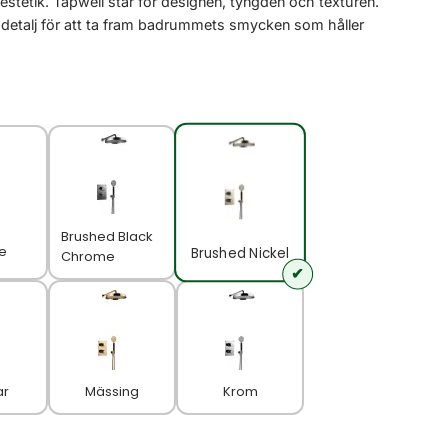
estetik. Tapwell står för designen, tyngden och texturen.
 detalj för att ta fram badrummets smycken som håller
Brushed Black
e
Brushed Nickel
Chrome
ar
Mässing
Krom