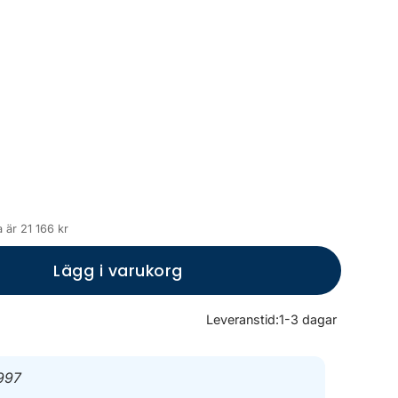
 är 21 166 kr
Lägg i varukorg
Leveranstid:
1-3 dagar
997