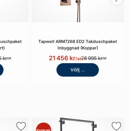
duschpaket
Tapwell ARM7268 ED2 Takduschpaket
rt)
Inbyggnad (Koppar)
21 456 kr
 kr
28 995 kr
/st
/st
/st
Välj ...
Kampanj