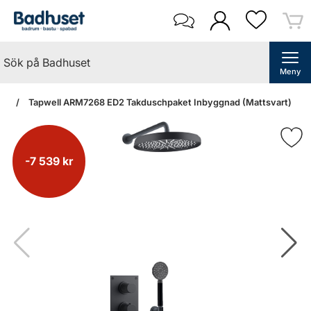
Meny
dan
Tapwell ARM7268 ED2 Takduschpaket Inbyggnad (Mattsvart)
-7 539 kr