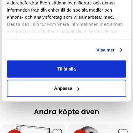
vidarebefordrar även sådana identifierare och annan
information från din enhet till de sociala medier och
annons- och analysföretag som vi samarbetar med.
Dessa kan i sin tur kombinera informationen med annan
information som du har tillhandahållit eller som de har
samlat in när du har använt deras tjänster.
Tapwell ARM7268 ED2
Tapwell ARM7268 ED2
Visa mer
Takduschpaket Inbyggnad
Takduschpaket Inbyggnad
(Koppar)
(Brushed Nickel)
21 456 kr
21 166 kr
/st
28 995 kr
/st
/st
28 995 kr
Tillåt alla
/st
Välj ...
Välj ...
Anpassa
Andra köpte även