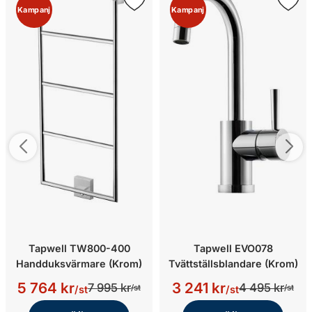
Kampanj
Kampanj
Tapwell TW800-400
Tapwell EVO078
Handduksvärmare (Krom)
Tvättställsblandare (Krom)
5 764 kr
3 241 kr
7 995 kr
4 495 kr
/st
/st
/st
/st