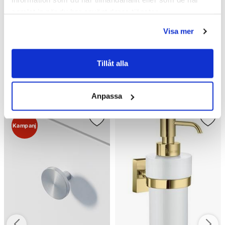
243 kr
146 kr
360 kr
190 kr
/st
/st
/st
/st
samlat in när du har använt deras tjänster.
Välj ...
Köp
Visa mer
Tillåt alla
Andra köpte även
Anpassa
Kampanj