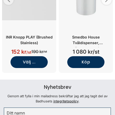
INR Knopp PLAY (Brushed
Smedbo House
Stainless)
Tvåldispenser,
väggmonterad
152 kr
1 080 kr/st
190 kr
/st
/st
(Mässing/Porslin)
Välj ...
Köp
Nyhetsbrev
Genom att fylla i min mailadress bekräftar jag att jag tagit del av
Badhusets
integritetspolicy
.