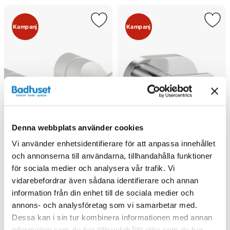
Kampanj
Kampanj
Denna webbplats använder cookies
Vi använder enhetsidentifierare för att anpassa innehållet
och annonserna till användarna, tillhandahålla funktioner
för sociala medier och analysera vår trafik. Vi
vidarebefordrar även sådana identifierare och annan
information från din enhet till de sociala medier och
Damixa Handdukskrok 2-
Vedum Oval Handdukskrok
annons- och analysföretag som vi samarbetar med.
pack (Matt vit)
Dessa kan i sin tur kombinera informationen med annan
information som du har tillhandahållit eller som de har