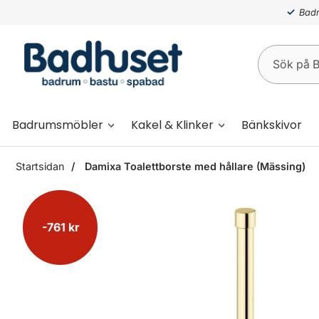
Badr
Badrumsmöbler
Kakel & Klinker
Bänkskivor
Startsidan
Damixa Toalettborste med hållare (Mässing)
-761 kr