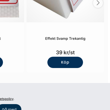
t
Effekt Svamp Trekantig
39 kr/st
Köp
tetspolicy
.