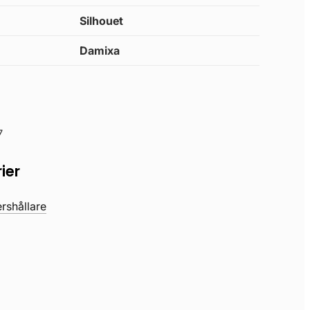
Silhouet
Damixa
7
ier
rshållare