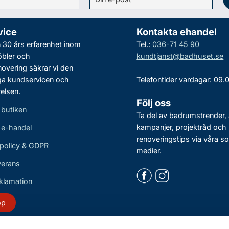
vice
Kontakta ehandel
30 års erfarenhet inom
Tel.:
036-71 45 90
bler och
kundtjanst@badhuset.se
vering säkrar vi den
ga kundservicen och
Telefontider vardagar: 09.
elsen.
Följ oss
 butiken
Ta del av badrumstrender, 
kampanjer, projektråd och
r e-handel
renoveringstips via våra so
policy & GDPR
medier.
verans
eklamation
öp