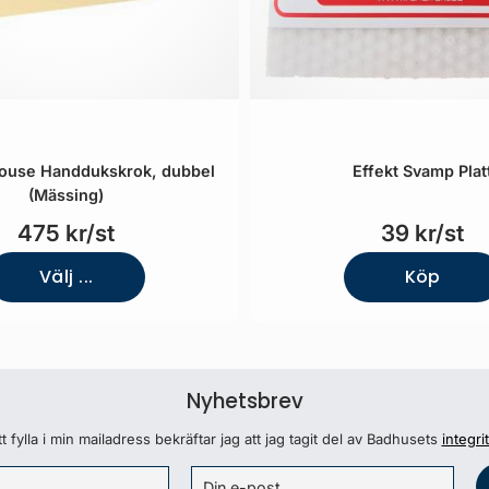
use Handdukskrok, dubbel
Effekt Svamp Plat
(Mässing)
475 kr/st
39 kr/st
Välj ...
Köp
Nyhetsbrev
 fylla i min mailadress bekräftar jag att jag tagit del av Badhusets
integri