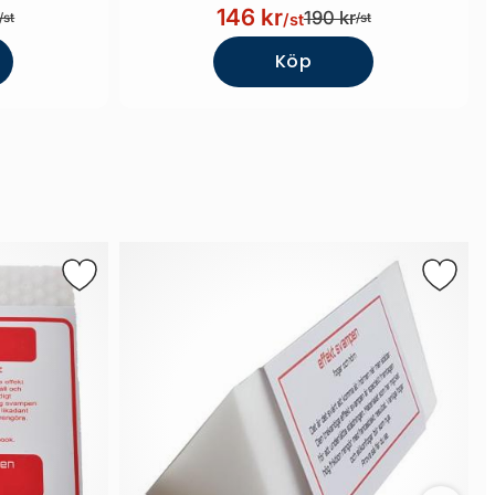
146 kr
190 kr
/st
/st
/st
Köp