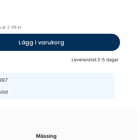
 är 2 119 kr
Lägg i varukorg
Leveranstid:
3-5 dagar
997
ilot
Mässing