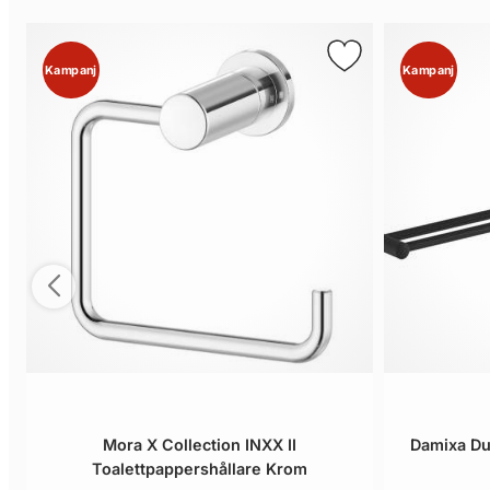
Kampanj
Kampanj
Mora X Collection INXX II
Damixa D
Toalettpappershållare Krom