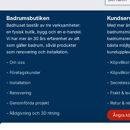
Badrumsbutiken
Kundser
Badhuset består av tre verksamheter:
Med mer än 
en fysisk butik, bygg och en e-handel.
badrumsmö
Vi har mer än 30 års erfarenhet av allt
badrumsreno
som gäller badrum, såväl produkter
bästa möjli
som renovering och installation.
kundupplev
-
Om oss
-
Köpvillkor
-
Företagskunder
-
Köpvillko
-
Installation
-
Secretess
-
Renovering
-
Frakt & le
-
Genomförda projekt
-
Retur & r
-
Rådgivning och 3D ritning
Ångra k