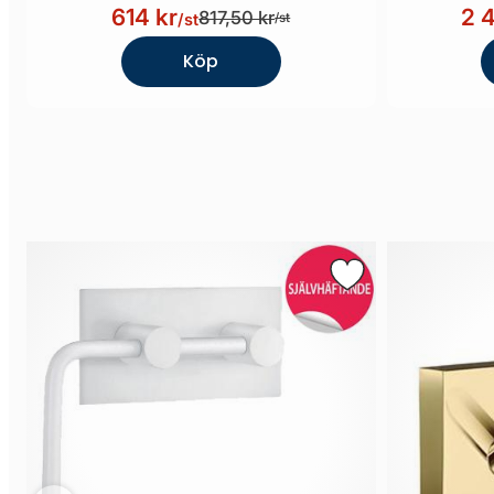
614 kr
2 
817,50 kr
/st
/st
Köp