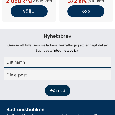
2 088 kr
372 kr
2 895 kr
510 kr
/st
/st
/st
/st
Välj ...
Köp
Nyhetsbrev
Genom att fylla i min mailadress bekräftar jag att jag tagit del av
Badhusets
integritetspolicy
.
Badrumsbutiken