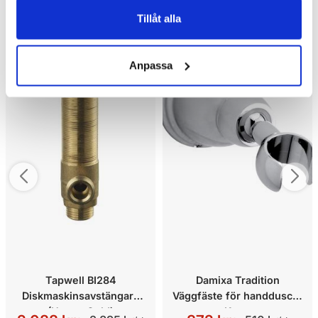
Tillåt alla
Kampanj
Kampanj
Anpassa
Tapwell BI284
Damixa Tradition
Diskmaskinsavstängare
Väggfäste för handdusch,
(Honey Gold)
Krom