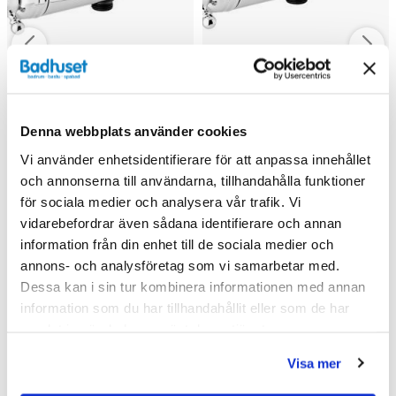
Denna webbplats använder cookies
Vi använder enhetsidentifierare för att anpassa innehållet
Damixa Tradition
Damixa Tradition
och annonserna till användarna, tillhandahålla funktioner
Duschblandare (160)
Termostatblandare dusch,
för sociala medier och analysera vår trafik. Vi
Krom
4 199 kr
4 199 kr
vidarebefordrar även sådana identifierare och annan
5 700 kr
5 700 kr
/st
/st
/st
/st
information från din enhet till de sociala medier och
Välj ...
Köp
annons- och analysföretag som vi samarbetar med.
Dessa kan i sin tur kombinera informationen med annan
information som du har tillhandahållit eller som de har
samlat in när du har använt deras tjänster.
Andra köpte även
Visa mer