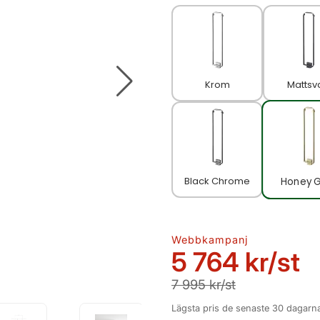
Krom
Mattsv
Black Chrome
Honey G
Webbkampanj
5 764 kr
/st
7 995 kr/st
Lägsta pris de senaste 30 dagarna