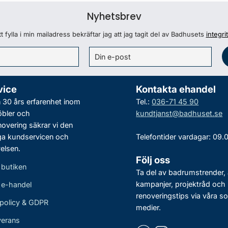
Nyhetsbrev
 fylla i min mailadress bekräftar jag att jag tagit del av Badhusets
integri
vice
Kontakta ehandel
30 års erfarenhet inom
Tel.:
036-71 45 90
bler och
kundtjanst@badhuset.se
vering säkrar vi den
ga kundservicen och
Telefontider vardagar: 09.
elsen.
Följ oss
 butiken
Ta del av badrumstrender, 
kampanjer, projektråd och
r e-handel
renoveringstips via våra so
policy & GDPR
medier.
verans