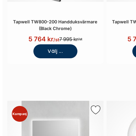
Tapwell TW800-200 Handduksvärmare
Tapwell T
(Black Chrome)
5 764 kr
5 
7 995 kr
/st
/st
Välj ...
Kampanj