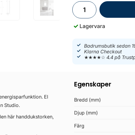
Lagervara
Badrumsbutik sedan 1
Klarna Checkout
★★★★☆
4.4 på Trustp
Egenskaper
energisparfunktion. El
Bredd (mm)
n Studio.
Djup (mm)
den här handdukstorken,
Färg