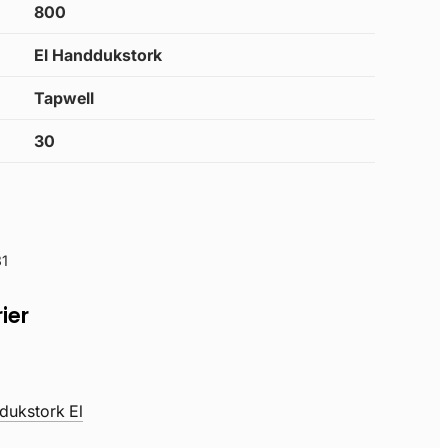
800
El Handdukstork
Tapwell
30
1
ier
dukstork El