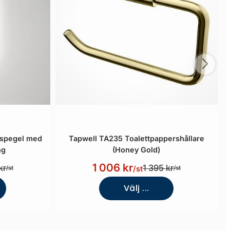
sspegel med
Tapwell TA235 Toalettpappershållare
ng
(Honey Gold)
1 006 kr
kr
1 395 kr
/st
/st
/st
Välj ...