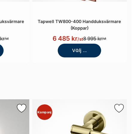
uksvärmare
Tapwell TW800-400 Handduksvärmare
(Koppar)
6 485 kr
kr
8 995 kr
/st
/st
/st
Välj ...
Kampanj