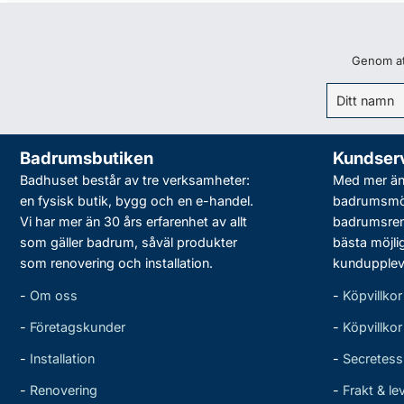
Genom att
Badrumsbutiken
Kundser
Badhuset består av tre verksamheter:
Med mer än 
en fysisk butik, bygg och en e-handel.
badrumsmö
Vi har mer än 30 års erfarenhet av allt
badrumsreno
som gäller badrum, såväl produkter
bästa möjli
som renovering och installation.
kundupplev
-
Om oss
-
Köpvillkor
-
Företagskunder
-
Köpvillko
-
Installation
-
Secretess
-
Renovering
-
Frakt & le