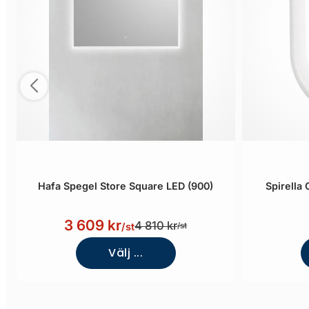
Hafa Spegel Store Square LED (900)
Spirella 
3 609 kr
4 810 kr
/st
/st
Välj ...