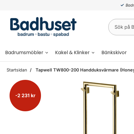
Badr
Badrumsmöbler
Kakel & Klinker
Bänkskivor
Startsidan
Tapwell TW800-200 Handduksvärmare (Honey
-2 231 kr