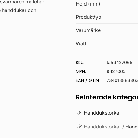
uksvärmaren matchar
Höjd (mm)
e handdukar och
Produkttyp
Varumärke
Watt
SKU:
tah9427065
MPN:
9427065
EAN / GTIN:
734018883863
Relaterade kategor
Handdukstorkar
Handdukstorkar /
Hand