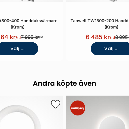
W800-400 Handduksvärmare
Tapwell TW1500-200 Handd
(Krom)
(Krom)
764 kr
6 485 kr
7 995 kr
8 995 
/st
/st
/st
Välj ...
Välj ...
Andra köpte även
Kampanj