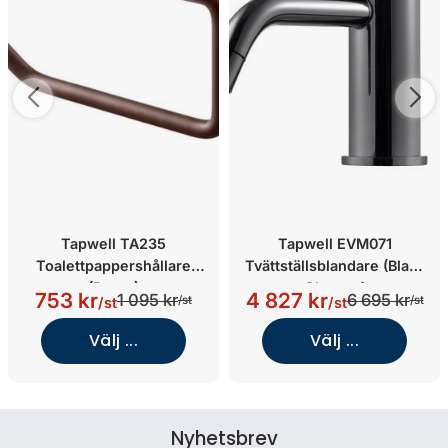
Tapwell TA235
Tapwell EVM071
Toalettpappershållare
Tvättställsblandare (Black
(Brons)
Chrome)
753 kr
4 827 kr
1 095 kr
6 695 kr
/st
/st
/st
/st
Välj ...
Välj ...
Nyhetsbrev