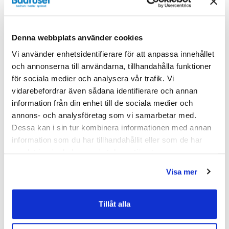
Liknande produkter
Denna webbplats använder cookies
Vi använder enhetsidentifierare för att anpassa innehållet
och annonserna till användarna, tillhandahålla funktioner
för sociala medier och analysera vår trafik. Vi
Kampanj
Kampanj
vidarebefordrar även sådana identifierare och annan
information från din enhet till de sociala medier och
annons- och analysföretag som vi samarbetar med.
Dessa kan i sin tur kombinera informationen med annan
information som du har tillhandahållit eller som de har
samlat in när du har använt deras tjänster.
Visa mer
Tillåt alla