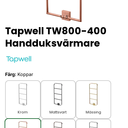
1
/
5
Tapwell TW800-400
Handduksvärmare
Färg:
Koppar
Krom
Mattsvart
Mässing