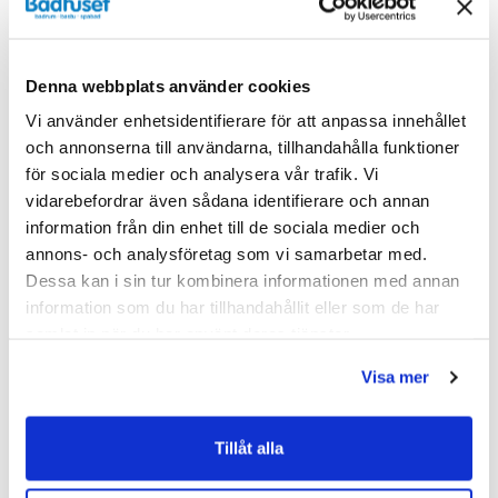
Liknande produkter
Denna webbplats använder cookies
Vi använder enhetsidentifierare för att anpassa innehållet
och annonserna till användarna, tillhandahålla funktioner
för sociala medier och analysera vår trafik. Vi
Kampanj
Kampanj
vidarebefordrar även sådana identifierare och annan
information från din enhet till de sociala medier och
annons- och analysföretag som vi samarbetar med.
Dessa kan i sin tur kombinera informationen med annan
information som du har tillhandahållit eller som de har
samlat in när du har använt deras tjänster.
Visa mer
Tillåt alla