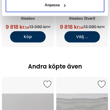
Anpassa
Svedbergs WC-Fixtur
Svedbergs WC-Fixtur
Glasbox
Glasbox (Svart)
9 818 kr
9 818 kr
13 090 kr
13 090 kr
/st
/st
/st
/st
Köp
Välj ...
Andra köpte även