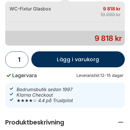
WC-Fixtur Glasbox
9 818 kr
13 090 kr
9 818 kr
Lägg i varukorg
Lagervara
Leveranstid:
12-15 dagar
Badrumsbutik sedan 1997
Klarna Checkout
★★★★☆
4.4 på Trustpilot
Produktbeskrivning
Stän