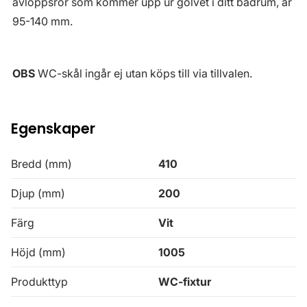
avloppsrör som kommer upp ur golvet i ditt badrum, är
95-140 mm.
OBS
WC-skål ingår ej utan köps till via tillvalen.
Egenskaper
Bredd (mm)
410
Djup (mm)
200
Färg
Vit
Höjd (mm)
1005
Produkttyp
WC-fixtur