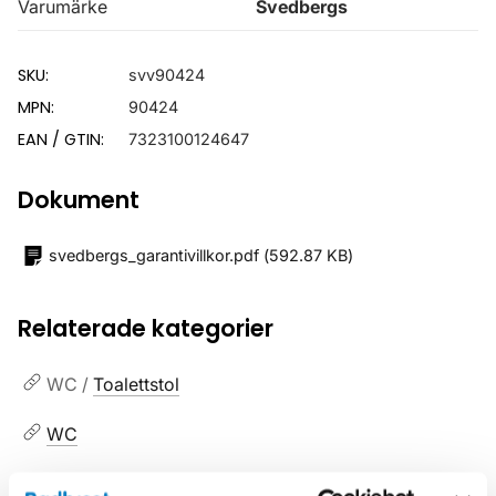
Varumärke
Svedbergs
SKU:
svv90424
MPN:
90424
EAN / GTIN:
7323100124647
Dokument
svedbergs_garantivillkor.pdf
(
592.87 KB
)
Relaterade kategorier
WC /
Toalettstol
WC