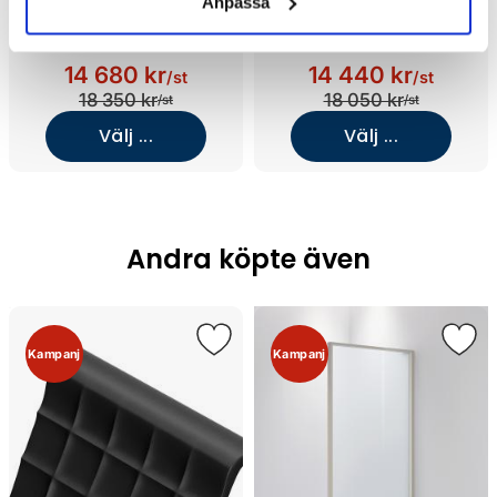
Anpassa
Nordhem Aspholmen
Nordhem Aspholmen
Badkar (Mattvit/Matt vit)
Badkar (Vit/1700)
14 680 kr
14 440 kr
/st
/st
18 350 kr
18 050 kr
/st
/st
Välj ...
Välj ...
Andra köpte även
Kampanj
Kampanj