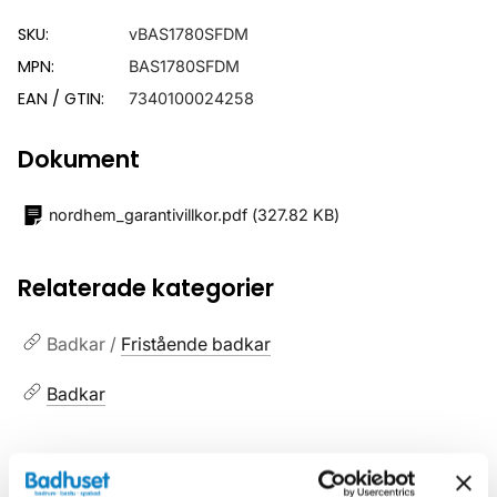
SKU:
vBAS1780SFDM
MPN:
BAS1780SFDM
EAN / GTIN:
7340100024258
Dokument
nordhem_garantivillkor.pdf
(
327.82 KB
)
Relaterade kategorier
Badkar /
Fristående badkar
Badkar