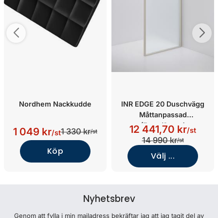
Nordhem Nackkudde
INR EDGE 20 Duschvägg
Måttanpassad
(Frost/Stone)
12 441,70 kr
1 049 kr
/st
1 330 kr
/st
/st
14 990 kr
/st
Köp
Välj ...
Nyhetsbrev
Genom att fylla i min mailadress bekräftar jag att jag tagit del av