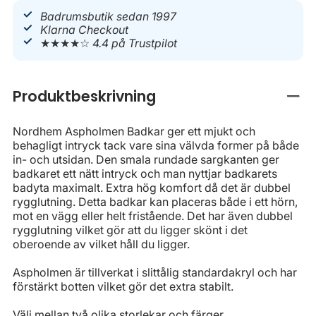
Badrumsbutik sedan 1997
Klarna Checkout
★★★★☆
4.4 på Trustpilot
Produktbeskrivning
Stän
Nordhem Aspholmen Badkar ger ett mjukt och
behagligt intryck tack vare sina välvda former på både
in- och utsidan. Den smala rundade sargkanten ger
badkaret ett nätt intryck och man nyttjar badkarets
badyta maximalt. Extra hög komfort då det är dubbel
rygglutning. Detta badkar kan placeras både i ett hörn,
mot en vägg eller helt fristående. Det har även dubbel
rygglutning vilket gör att du ligger skönt i det
oberoende av vilket håll du ligger.
Aspholmen är tillverkat i slittålig standardakryl och har
förstärkt botten vilket gör det extra stabilt.
Välj mellan två olika storlekar och färger.