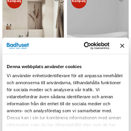
Kampanj
Kampanj
Denna webbplats använder cookies
Vi använder enhetsidentifierare för att anpassa innehållet
och annonserna till användarna, tillhandahålla funktioner
för sociala medier och analysera vår trafik. Vi
vidarebefordrar även sådana identifierare och annan
Nordhem Aspholmen I
Svedbergs Skagen
information från din enhet till de sociala medier och
Badkar (Vit/1750)
Fristående Oval Badkar
annons- och analysföretag som vi samarbetar med.
13 456 kr
18 893 kr
/st
/st
Dessa kan i sin tur kombinera informationen med annan
18 050 kr
25 190 kr
/st
/st
information som du har tillhandahållit eller som de har