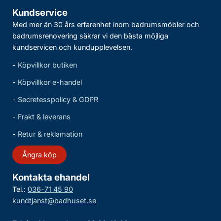
Kundservice
Med mer än 30 års erfarenhet inom badrumsmöbler och
badrumsrenovering säkrar vi den bästa möjliga
kundservicen och kundupplevelsen.
-
Köpvillkor butiken
-
Köpvillkor e-handel
-
Secretesspolicy & GDPR
-
Frakt & leverans
-
Retur & reklamation
Ångra köp
Kontakta ehandel
Tel.:
036-71 45 90
kundtjanst@badhuset.se