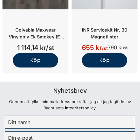
Golvabia Maxwear
INR Servicekit Nr. 30
Vinylgolv Ek Smokey (Ek
Magnetlister
Smokey)
1 114,14 kr/st
655 kr
790 kr
/st
/st
Köp
Köp
Nyhetsbrev
Genom att fylla i min mailadress bekräftar jag att jag tagit del av
Badhusets
integritetspolicy
.