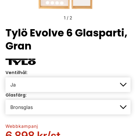
1
/
2
Tylö Evolve 6 Glasparti,
Gran
Ventilhål:
Glasfärg:
Webbkampanj
6 898 kr
/st