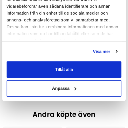
vidarebefordrar även sådana identifierare och annan
information från din enhet till de sociala medier och
annons- och analysföretag som vi samarbetar med.
Dessa kan i sin tur kombinera informationen med annan
information som du har tillhandahållit eller som de har
samlat in när du har använt deras tjänster.
Visa mer
Tylö Evolve 6 Glasparti,
Tylö Evolve 6 Glasparti,
Gran (Ja/Klarglas)
Gran (Nej/Klarglas)
6 898 kr
4 946 kr
/st
/st
Tillåt alla
7 818,75 kr
5 616,25 kr
/st
/st
Välj ...
Välj ...
Anpassa
Andra köpte även