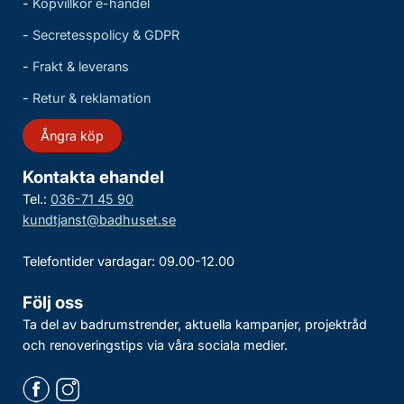
-
Köpvillkor e-handel
-
Secretesspolicy & GDPR
-
Frakt & leverans
-
Retur & reklamation
Ångra köp
Kontakta ehandel
Tel.:
036-71 45 90
kundtjanst@badhuset.se
Telefontider vardagar: 09.00-12.00
Följ oss
Ta del av badrumstrender, aktuella kampanjer, projektråd
och renoveringstips via våra sociala medier.