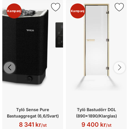
Kampanj
Kampanj
Tylö Sense Pure
Tylö Bastudörr DGL
Bastuaggregat (6,6/Svart)
(890x1890/Klarglas)
8 341 kr
9 400 kr
/st
/st