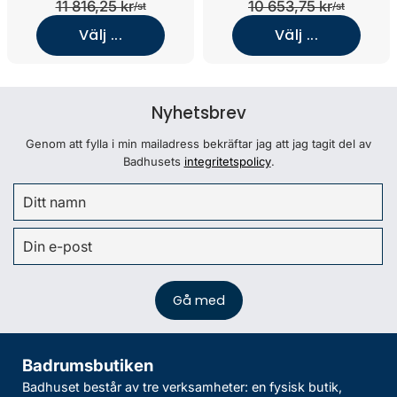
11 816,25 kr
10 653,75 kr
/st
/st
Välj ...
Välj ...
Nyhetsbrev
Genom att fylla i min mailadress bekräftar jag att jag tagit del av
Badhusets
integritetspolicy
.
Badrumsbutiken
Badhuset består av tre verksamheter: en fysisk butik,