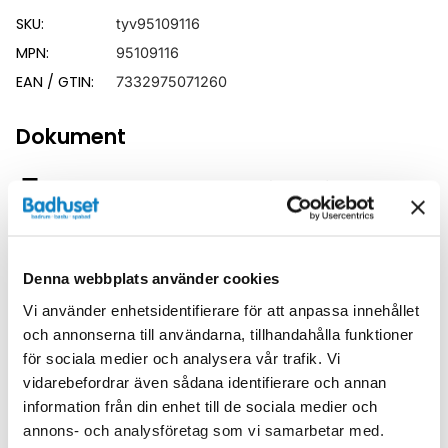
SKU:
tyv95109116
MPN:
95109116
EAN / GTIN:
7332975071260
Dokument
tylö_garantivillkor_version_10.pdf
(
1.40 MB
)
Relaterade kategorier
Denna webbplats använder cookies
Bastu /
Infraröd bastu
Vi använder enhetsidentifierare för att anpassa innehållet
och annonserna till användarna, tillhandahålla funktioner
Bastu
för sociala medier och analysera vår trafik. Vi
vidarebefordrar även sådana identifierare och annan
information från din enhet till de sociala medier och
annons- och analysföretag som vi samarbetar med.