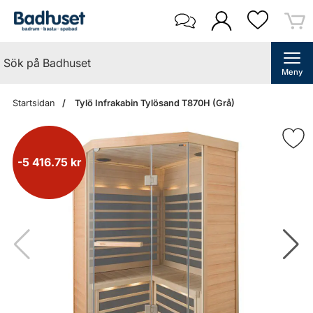
Meny
Startsidan
Tylö Infrakabin Tylösand T870H (Grå)
-5 416.75 kr