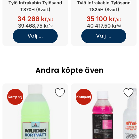
Tylö Infrakabin Tylösand
Tylö Infrakabin Tylösand
T870H (Svart)
T825H (Svart)
34 266 kr
35 100 kr
/st
/st
39 468,75 kr
40 417,50 kr
/st
/st
Välj ...
Välj ...
Andra köpte även
Kampanj
Kampanj