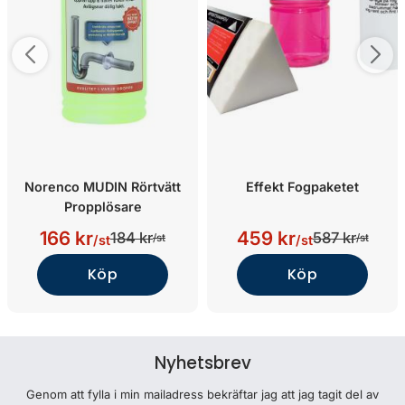
Norenco MUDIN Rörtvätt
Effekt Fogpaketet
Propplösare
166 kr
459 kr
184 kr
587 kr
/st
/st
/st
/st
Köp
Köp
Nyhetsbrev
Genom att fylla i min mailadress bekräftar jag att jag tagit del av