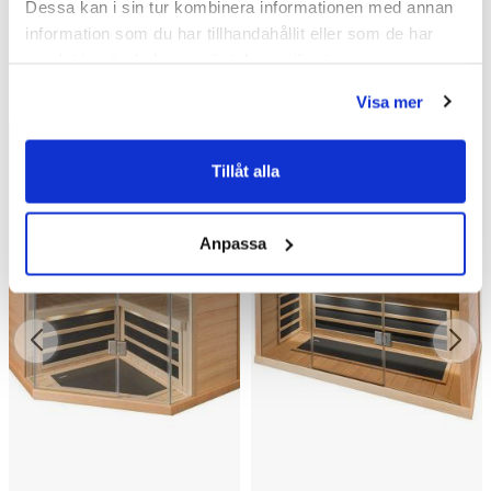
Dessa kan i sin tur kombinera informationen med annan
Liknande produkter
information som du har tillhandahållit eller som de har
samlat in när du har använt deras tjänster.
Visa mer
Kampanj
Kampanj
Tillåt alla
Anpassa