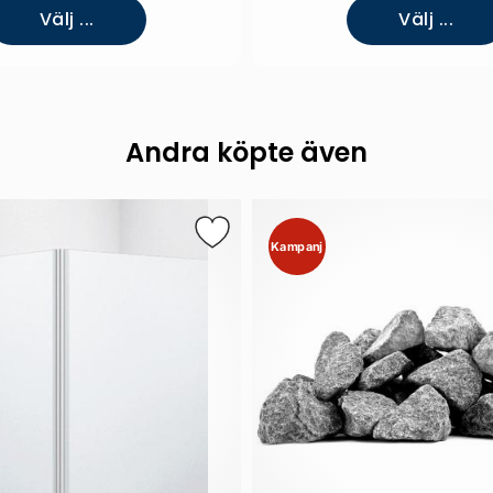
Välj ...
Välj ...
Andra köpte även
Kampanj