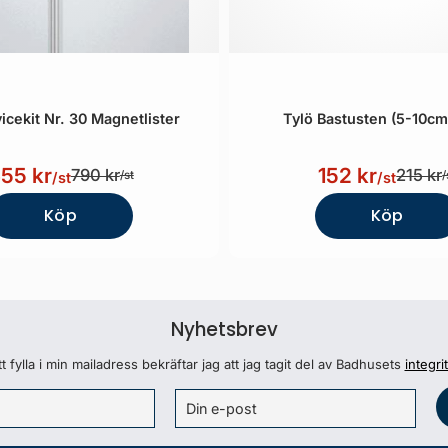
icekit Nr. 30 Magnetlister
Tylö Bastusten (5-10cm
55 kr
152 kr
790 kr
215 kr
/st
/
/st
/st
Köp
Köp
Nyhetsbrev
 fylla i min mailadress bekräftar jag att jag tagit del av Badhusets
integri