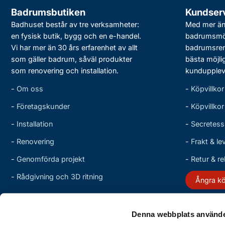
Badrumsbutiken
Kundser
Badhuset består av tre verksamheter:
Med mer än 
en fysisk butik, bygg och en e-handel.
badrumsmö
Vi har mer än 30 års erfarenhet av allt
badrumsreno
som gäller badrum, såväl produkter
bästa möjli
som renovering och installation.
kundupplev
-
Om oss
-
Köpvillkor
-
Företagskunder
-
Köpvillko
-
Installation
-
Secretess
-
Renovering
-
Frakt & le
-
Genomförda projekt
-
Retur & r
-
Rådgivning och 3D ritning
Ångra k
Denna webbplats använde