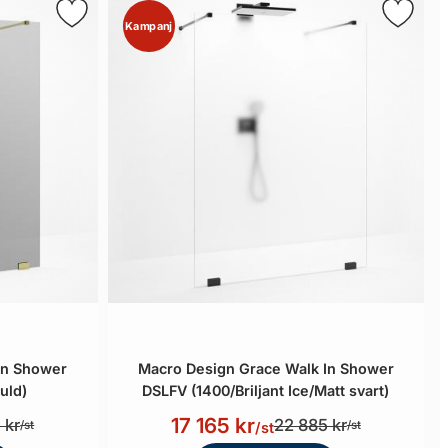
Kampanj
In Shower
Macro Design Grace Walk In Shower
uld)
DSLFV (1400/Briljant Ice/Matt svart)
17 165 kr
 kr
22 885 kr
/st
/st
/st