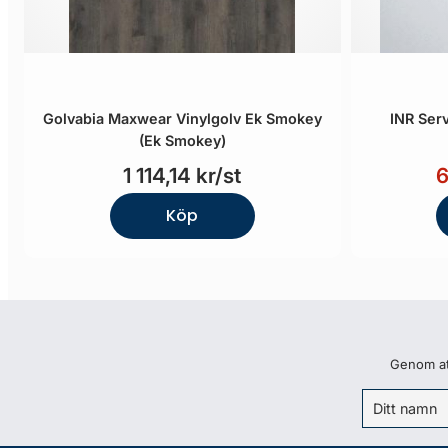
Golvabia Maxwear Vinylgolv Ek Smokey
INR Serv
(Ek Smokey)
1 114,14 kr/st
6
Köp
Genom att