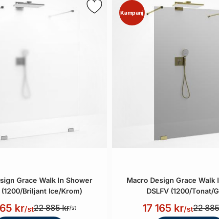
Kampanj
sign Grace Walk In Shower
Macro Design Grace Walk 
(1200/Briljant Ice/Krom)
DSLFV (1200/Tonat/G
165 kr
17 165 kr
22 885 kr
22 885
/st
/st
/st