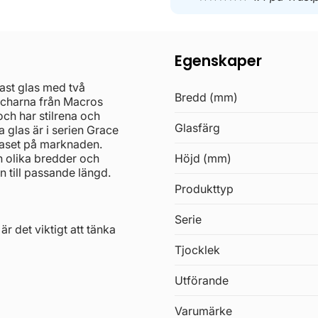
Egenskaper
ast glas med två
Bredd (mm)
scharna från Macros
och har stilrena och
Glasfärg
a glas är i serien Grace
 glaset på marknaden.
 olika bredder och
Höjd (mm)
 till passande längd.
Produkttyp
Serie
r det viktigt att tänka
Tjocklek
Utförande
Varumärke