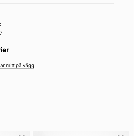
C
7
ier
ar mitt på vägg