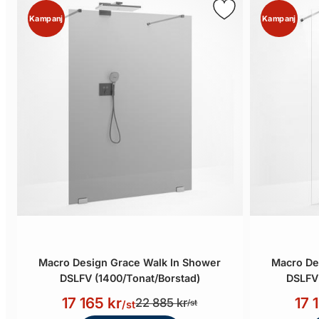
Kampanj
Kampanj
Macro Design Grace Walk In Shower
Macro De
DSLFV (1400/Tonat/Borstad)
DSLFV 
17 165 kr
17 
22 885 kr
/st
/st