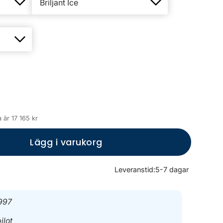
 är 17 165 kr
Lägg i varukorg
Leveranstid:
5-7 dagar
997
ilot