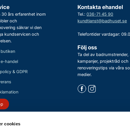
vice
Kontakta ehandel
30 års erfarenhet inom
Tel.:
036-71 45 90
bler och
kundtjanst@badhuset.se
vering säkrar vi den
ga kundservicen och
Telefontider vardagar: 09.
elsen.
Följ oss
 butiken
Ta del av badrumstrender, 
kampanjer, projektråd och
r e-handel
renoveringstips via våra so
policy & GDPR
medier.
verans
eklamation
öp
r cookies