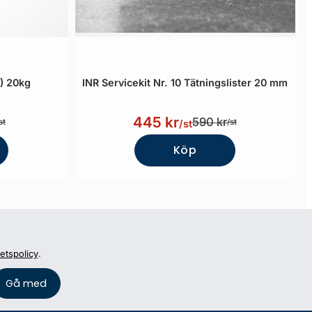
) 20kg
INR Servicekit Nr. 10 Tätningslister 20 mm
445 kr
590 kr
st
/st
/st
Köp
tetspolicy
.