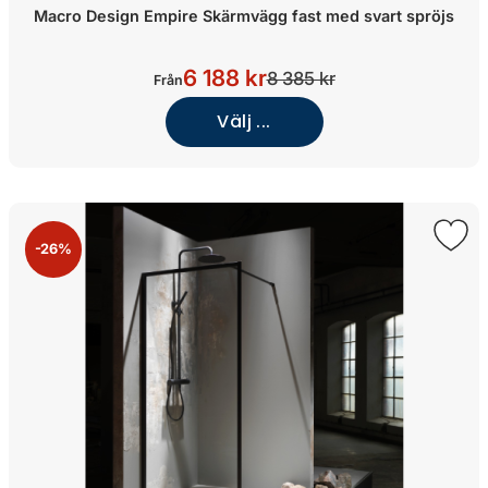
Macro Design Empire Skärmvägg fast med svart spröjs
6 188 kr
8 385 kr
Från
Välj ...
-26%