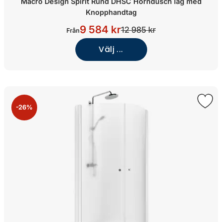
Macro Design Spirit Rund DHSC Hörndusch låg med
Knopphandtag
9 584 kr
12 985 kr
Från
Välj ...
-26%