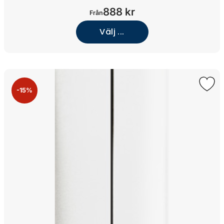
888 kr
Från
Välj ...
-15%