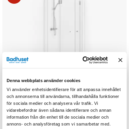
Denna webbplats använder cookies
+5
Vi använder enhetsidentifierare för att anpassa innehållet
Macro Design Spirit Vikhörndusch rak med Knopphandtag
och annonserna till användarna, tillhandahålla funktioner
för sociala medier och analysera vår trafik. Vi
vidarebefordrar även sådana identifierare och annan
11 281 kr
15 285 kr
Från
information från din enhet till de sociala medier och
Välj ...
annons- och analysföretag som vi samarbetar med.