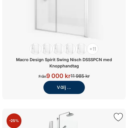
+11
Macro Design Spirit Swing Nisch DSSSPCN med
Knopphandtag
9 000 kr
11 985 kr
Från
Välj ...
-25%