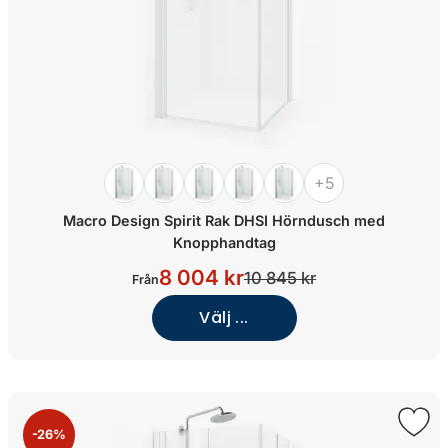
+5
Macro Design Spirit Rak DHSI Hörndusch med
Knopphandtag
8 004 kr
10 845 kr
Från
Välj ...
-26%