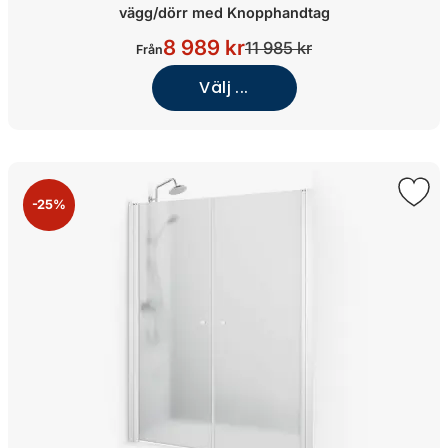
vägg/dörr med Knopphandtag
8 989 kr
11 985 kr
Från
Välj ...
-25%