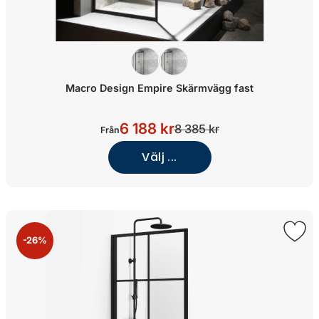
Macro Design Empire Skärmvägg fast
6 188 kr
8 385 kr
Från
Välj ...
-26%