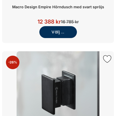
Macro Design Empire Hörndusch med svart spröjs
12 388 kr
16 785 kr
Välj ...
-26%