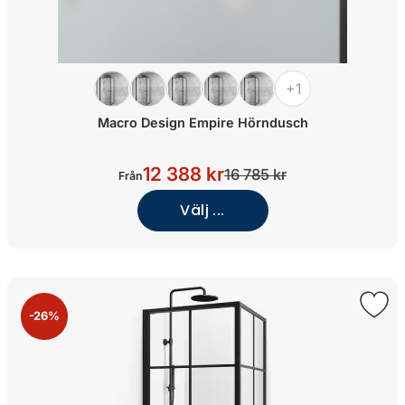
+1
Macro Design Empire Hörndusch
12 388 kr
16 785 kr
Från
Välj ...
-26%