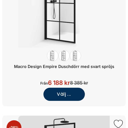
Macro Design Empire Duschdörr med svart spröjs
6 188 kr
8 385 kr
Från
Välj ...
-26%