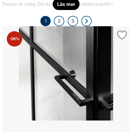
Design är i dag: Din kompletta badrumsleverantör!
Läs mer
1
2
3
-26%