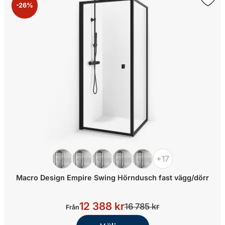
-26%
+17
Macro Design Empire Swing Hörndusch fast vägg/dörr
12 388 kr
16 785 kr
Från