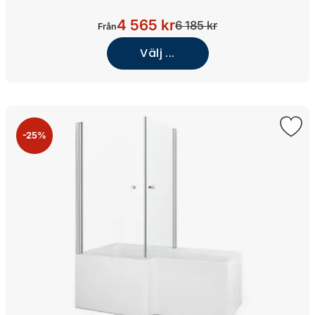
4 565 kr
6 185 kr
Från
Välj ...
-25%