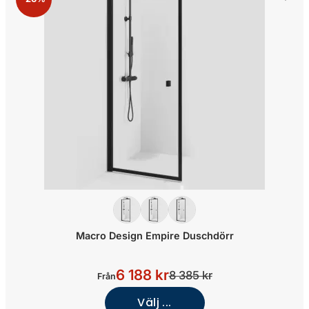
Macro Design Empire Duschdörr
6 188 kr
8 385 kr
Från
Välj ...