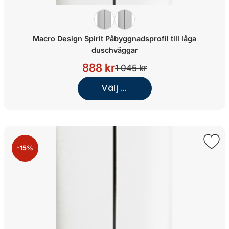
Macro Design Spirit Påbyggnadsprofil till låga
duschväggar
888 kr
1 045 kr
Välj ...
-15%