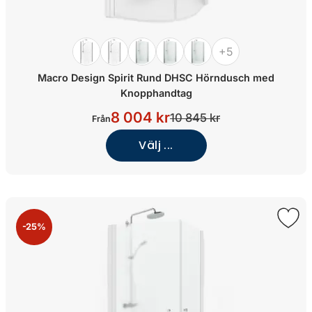
+5
Macro Design Spirit Rund DHSC Hörndusch med
Knopphandtag
8 004 kr
10 845 kr
Från
Välj ...
-25%