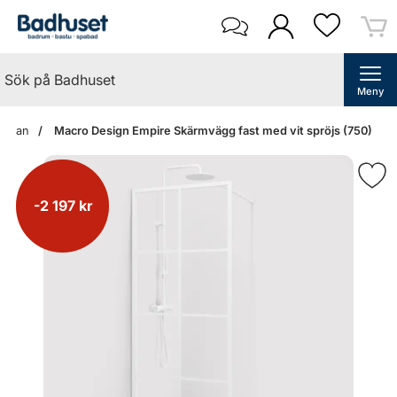
Meny
tsidan
Macro Design Empire Skärmvägg fast med vit spröjs (750)
-2 197 kr