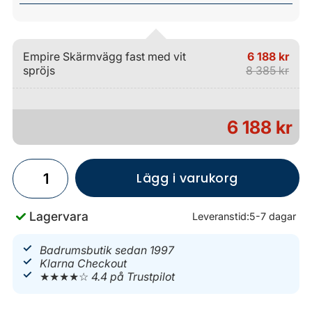
Empire Skärmvägg fast med vit
6 188 kr
spröjs
8 385 kr
6 188 kr
Lägg i varukorg
Lagervara
Leveranstid:
5-7 dagar
Badrumsbutik sedan 1997
Klarna Checkout
★★★★☆
4.4 på Trustpilot