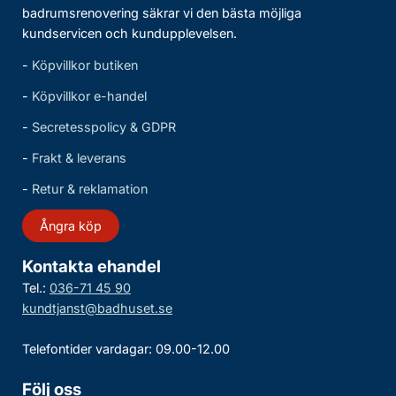
badrumsrenovering säkrar vi den bästa möjliga
kundservicen och kundupplevelsen.
-
Köpvillkor butiken
-
Köpvillkor e-handel
-
Secretesspolicy & GDPR
-
Frakt & leverans
-
Retur & reklamation
Ångra köp
Kontakta ehandel
Tel.:
036-71 45 90
kundtjanst@badhuset.se
Telefontider vardagar: 09.00-12.00
Följ oss