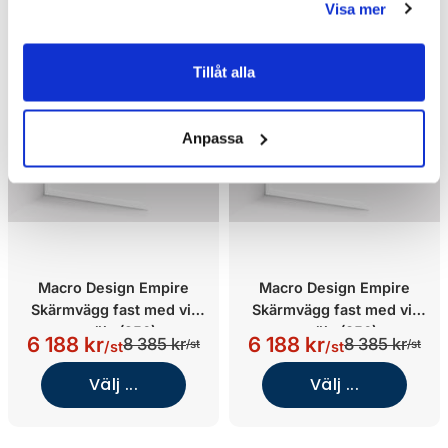
Visa mer
Tillåt alla
Anpassa
Macro Design Empire
Macro Design Empire
Skärmvägg fast med vit
Skärmvägg fast med vit
spröjs (950)
spröjs (850)
6 188 kr
6 188 kr
8 385 kr
8 385 kr
/st
/st
/st
/st
Välj ...
Välj ...