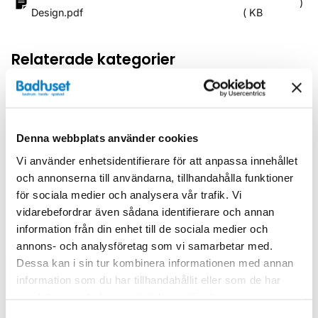
)
Design.pdf
(
KB
Relaterade kategorier
Duschar /
Duschvägg
Duschar
Denna webbplats använder cookies
Vi använder enhetsidentifierare för att anpassa innehållet
och annonserna till användarna, tillhandahålla funktioner
för sociala medier och analysera vår trafik. Vi
vidarebefordrar även sådana identifierare och annan
Liknande produkter
information från din enhet till de sociala medier och
annons- och analysföretag som vi samarbetar med.
Dessa kan i sin tur kombinera informationen med annan
information som du har tillhandahållit eller som de har
Kampanj
Kampanj
samlat in när du har använt deras tjänster.