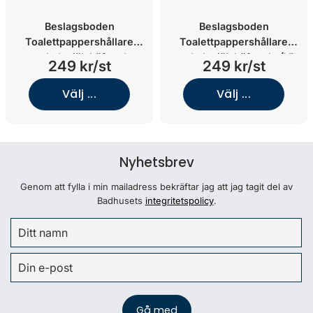
Beslagsboden
Beslagsboden
Toalettpappershållare
Toalettpappershållare
rundad, självhäftande
rundad, självhäftande (Vit
249 kr/st
249 kr/st
(Krom)
matt)
Välj ...
Välj ...
Nyhetsbrev
Genom att fylla i min mailadress bekräftar jag att jag tagit del av
Badhusets
integritetspolicy
.