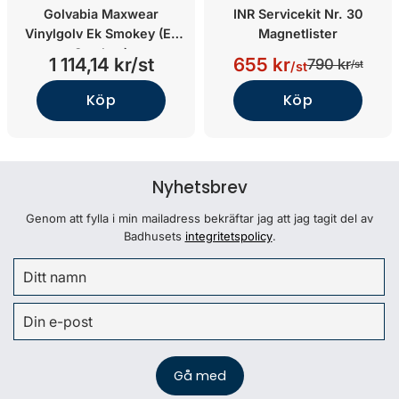
Golvabia Maxwear
INR Servicekit Nr. 30
Vinylgolv Ek Smokey (Ek
Magnetlister
Smokey)
1 114,14 kr/st
655 kr
790 kr
/st
/st
Köp
Köp
Nyhetsbrev
Genom att fylla i min mailadress bekräftar jag att jag tagit del av
Badhusets
integritetspolicy
.