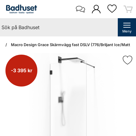
Meny
an
Macro Design Grace Skärmvägg fast DSLV (776/Briljant Ice/Matt sv
-3 395 kr