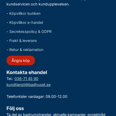
kundservicen och kundupplevelsen.
-
Köpvillkor butiken
-
Köpvillkor e-handel
-
Secretesspolicy & GDPR
-
Frakt & leverans
-
Retur & reklamation
Ångra köp
Kontakta ehandel
Tel.:
036-71 45 90
kundtjanst@badhuset.se
Telefontider vardagar: 09.00-12.00
Följ oss
Ta del av badrumstrender, aktuella kampanjer, projektråd