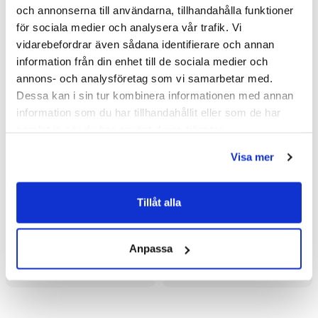
och annonserna till användarna, tillhandahålla funktioner
för sociala medier och analysera vår trafik. Vi
vidarebefordrar även sådana identifierare och annan
information från din enhet till de sociala medier och
annons- och analysföretag som vi samarbetar med.
Dessa kan i sin tur kombinera informationen med annan
information som du har tillhandahållit eller som de har
samlat in när du har använt deras tjänster.
Visa mer
Macro Design Grace
Macro Design Grace
Tillåt alla
Skärmvägg fast DSLV
Skärmvägg fast DSLV
(776/Tonat/Borstad)
(676/Briljant Ice/Krom)
10 190 kr
10 190 kr
13 585 kr
13 585 kr
/st
/st
/st
/st
Anpassa
Välj ...
Välj ...