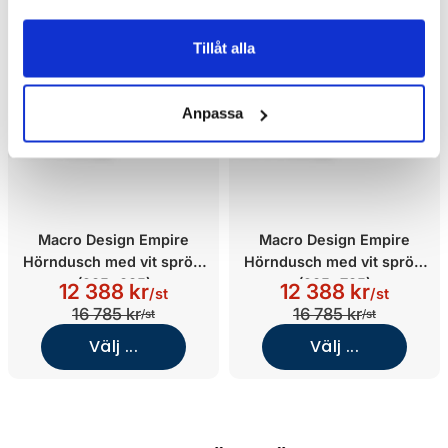
Tillåt alla
Anpassa
Macro Design Empire
Macro Design Empire
Hörndusch med vit spröjs
Hörndusch med vit spröjs
(985x885)
(985x785)
12 388 kr
12 388 kr
/st
/st
16 785 kr
16 785 kr
/st
/st
Välj ...
Välj ...