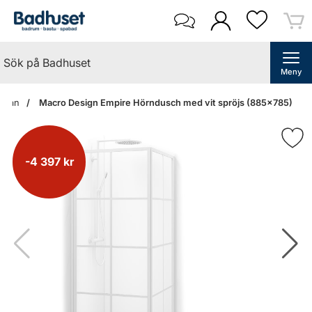
Meny
sidan
Macro Design Empire Hörndusch med vit spröjs (885x785)
-4 397 kr