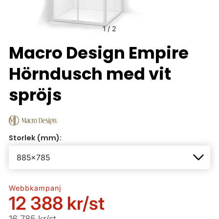
1
/
2
Macro Design Empire
Hörndusch med vit
spröjs
Storlek (mm):
Webbkampanj
12 388 kr
/st
16 785 kr/st