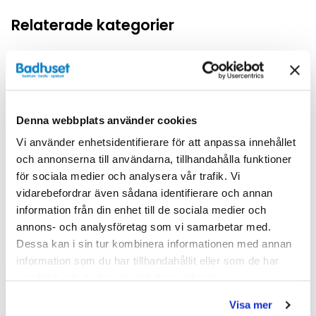
Relaterade kategorier
Duschar /
Duschhörna
Duschar
Denna webbplats använder cookies
Vi använder enhetsidentifierare för att anpassa innehållet
och annonserna till användarna, tillhandahålla funktioner
för sociala medier och analysera vår trafik. Vi
Liknande produkter
vidarebefordrar även sådana identifierare och annan
information från din enhet till de sociala medier och
annons- och analysföretag som vi samarbetar med.
Dessa kan i sin tur kombinera informationen med annan
Kampanj
Kampanj
information som du har tillhandahållit eller som de har
samlat in när du har använt deras tjänster.
Visa mer