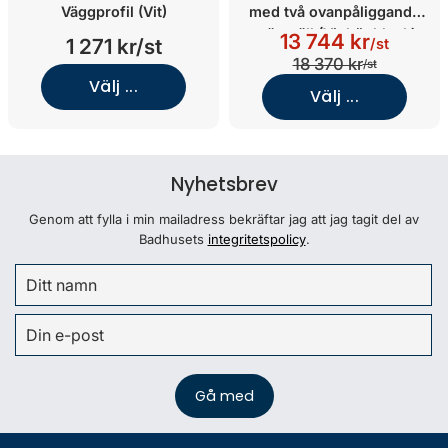
Väggprofil (Vit)
med två ovanpåliggande
tvättställ (Vit högblank)
13 744 kr
1 271 kr/st
/st
18 370 kr
/st
Välj ...
Välj ...
Nyhetsbrev
Genom att fylla i min mailadress bekräftar jag att jag tagit del av
Badhusets
integritetspolicy
.