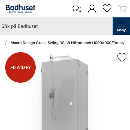
Meny
an
Macro Design Grace Swing DSLW Hörndusch (1000x900/Tonat/Kr
-6 410 kr