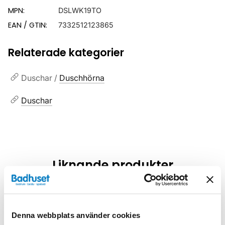
MPN:
DSLWK19TO
EAN / GTIN:
7332512123865
Relaterade kategorier
Duschar /
Duschhörna
Duschar
Liknande produkter
Kampanj
Kampanj
Denna webbplats använder cookies