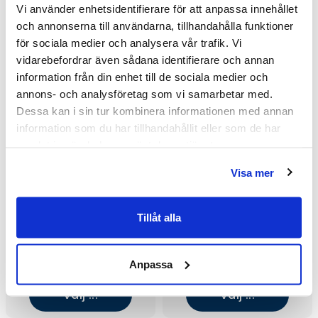
Vi använder enhetsidentifierare för att anpassa innehållet
och annonserna till användarna, tillhandahålla funktioner
för sociala medier och analysera vår trafik. Vi
vidarebefordrar även sådana identifierare och annan
information från din enhet till de sociala medier och
annons- och analysföretag som vi samarbetar med.
Dessa kan i sin tur kombinera informationen med annan
information som du har tillhandahållit eller som de har
samlat in när du har använt deras tjänster.
Visa mer
Tillåt alla
Macro Design Grace Swing
Macro Design Grace Swing
DSLW Hörndusch
DSLW Hörndusch
(800x900/Briljant
(800x1000/Briljant
18 215 kr
18 214 kr
/st
/st
Anpassa
Klarglas/Krom)
Klarglas/Borstad)
24 285 kr
24 285 kr
/st
/st
Välj ...
Välj ...