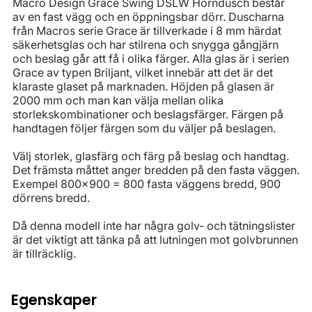
Macro Design Grace Swing DSLW Hörndusch består
av en fast vägg och en öppningsbar dörr. Duscharna
från Macros serie Grace är tillverkade i 8 mm härdat
säkerhetsglas och har stilrena och snygga gångjärn
och beslag går att få i olika färger. Alla glas är i serien
Grace av typen Briljant, vilket innebär att det är det
klaraste glaset på marknaden. Höjden på glasen är
2000 mm och man kan välja mellan olika
storlekskombinationer och beslagsfärger. Färgen på
handtagen följer färgen som du väljer på beslagen.
Välj storlek, glasfärg och färg på beslag och handtag.
Det främsta måttet anger bredden på den fasta väggen.
Exempel 800x900 = 800 fasta väggens bredd, 900
dörrens bredd.
Då denna modell inte har några golv- och tätningslister
är det viktigt att tänka på att lutningen mot golvbrunnen
är tillräcklig.
Egenskaper