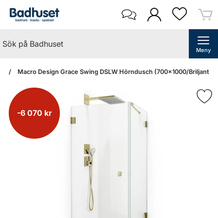
Meny
an
Macro Design Grace Swing DSLW Hörndusch (700x1000/Briljant Kla
-6 070 kr