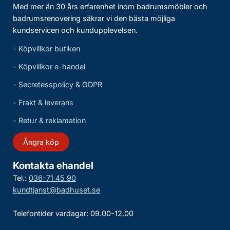
Med mer än 30 års erfarenhet inom badrumsmöbler och
badrumsrenovering säkrar vi den bästa möjliga
kundservicen och kundupplevelsen.
-
Köpvillkor butiken
-
Köpvillkor e-handel
-
Secretesspolicy & GDPR
-
Frakt & leverans
-
Retur & reklamation
Ångra köp
Kontakta ehandel
Tel.:
036-71 45 90
kundtjanst@badhuset.se
Telefontider vardagar: 09.00-12.00