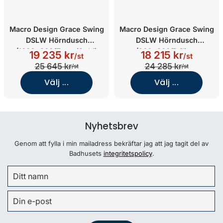
Macro Design Grace Swing
Macro Design Grace Swing
DSLW Hörndusch
DSLW Hörndusch
(1000x900/Tonat/Guld)
(900x900/Briljant
19 235 kr
18 215 kr
/st
/st
Klarglas/Guld)
25 645 kr
24 285 kr
/st
/st
Välj ...
Välj ...
Nyhetsbrev
Genom att fylla i min mailadress bekräftar jag att jag tagit del av
Badhusets
integritetspolicy
.