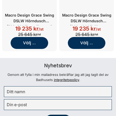
Macro Design Grace Swing
Macro Design Grace Swing
DSLW Hörndusch
DSLW Hörndusch
(700x700/Tonat/Borstad)
(900x1000/Briljant
19 235 kr
19 235 kr
/st
/st
Ice/Borstad)
25 645 kr
25 645 kr
/st
/st
Välj ...
Välj ...
Nyhetsbrev
Genom att fylla i min mailadress bekräftar jag att jag tagit del av
Badhusets
integritetspolicy
.