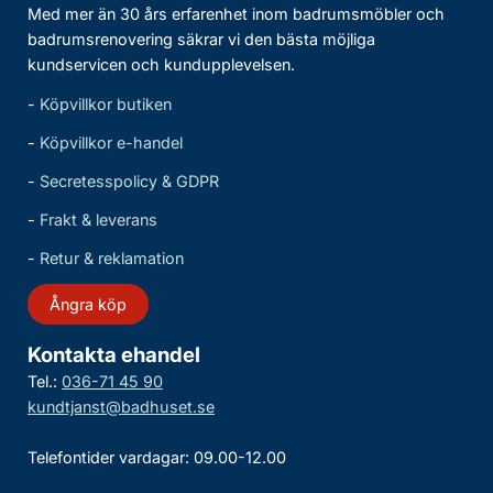
Med mer än 30 års erfarenhet inom badrumsmöbler och
badrumsrenovering säkrar vi den bästa möjliga
kundservicen och kundupplevelsen.
-
Köpvillkor butiken
-
Köpvillkor e-handel
-
Secretesspolicy & GDPR
-
Frakt & leverans
-
Retur & reklamation
Ångra köp
Kontakta ehandel
Tel.:
036-71 45 90
kundtjanst@badhuset.se
Telefontider vardagar: 09.00-12.00