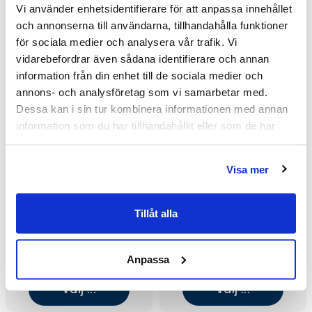
Vi använder enhetsidentifierare för att anpassa innehållet
och annonserna till användarna, tillhandahålla funktioner
för sociala medier och analysera vår trafik. Vi
vidarebefordrar även sådana identifierare och annan
information från din enhet till de sociala medier och
annons- och analysföretag som vi samarbetar med.
Dessa kan i sin tur kombinera informationen med annan
information som du har tillhandahållit eller som de har
samlat in när du har använt deras tjänster.
Visa mer
Tillåt alla
Macro Design Grace Swing
Macro Design Grace Swing
DSLW Hörndusch
DSLW Hörndusch
(1000x900/Tonat/Borstad)
(900x900/Briljant Ice/Guld)
19 235 kr
19 235 kr
/st
/st
Anpassa
25 645 kr
25 645 kr
/st
/st
Välj ...
Välj ...