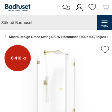
Meny
an
Macro Design Grace Swing DSLW Hörndusch (700x700/Briljant Ice
-6 410 kr