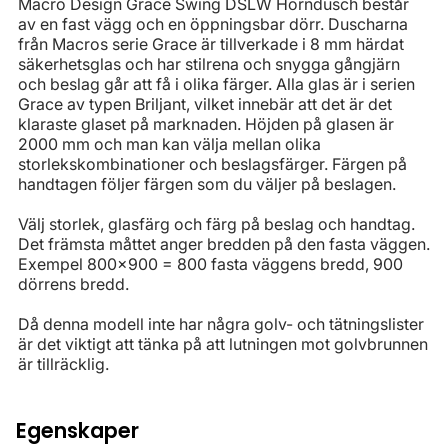
Macro Design Grace Swing DSLW Hörndusch består
av en fast vägg och en öppningsbar dörr. Duscharna
från Macros serie Grace är tillverkade i 8 mm härdat
säkerhetsglas och har stilrena och snygga gångjärn
och beslag går att få i olika färger. Alla glas är i serien
Grace av typen Briljant, vilket innebär att det är det
klaraste glaset på marknaden. Höjden på glasen är
2000 mm och man kan välja mellan olika
storlekskombinationer och beslagsfärger. Färgen på
handtagen följer färgen som du väljer på beslagen.
Välj storlek, glasfärg och färg på beslag och handtag.
Det främsta måttet anger bredden på den fasta väggen.
Exempel 800x900 = 800 fasta väggens bredd, 900
dörrens bredd.
Då denna modell inte har några golv- och tätningslister
är det viktigt att tänka på att lutningen mot golvbrunnen
är tillräcklig.
Egenskaper