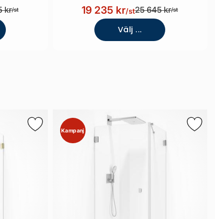
19 235 kr
 kr
25 645 kr
/st
/st
/st
Välj ...
Kampanj