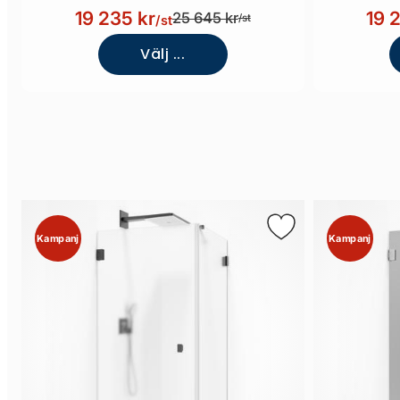
19 235 kr
19 
25 645 kr
/st
/st
Välj ...
Kampanj
Kampanj