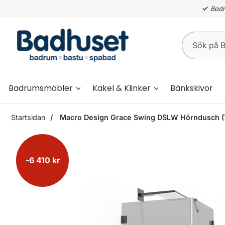
Badr
Badrumsmöbler
Kakel & Klinker
Bänkskivor
Startsidan
Macro Design Grace Swing DSLW Hörndusch (7
-6 410 kr