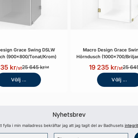
esign Grace Swing DSLW
Macro Design Grace Sw
ch (900x800/Tonat/Krom)
Hörndusch (1000x700/Briljan
235 kr
19 235 kr
25 645 kr
25 645
/st
/st
/st
Välj ...
Välj ...
Nyhetsbrev
 fylla i min mailadress bekräftar jag att jag tagit del av Badhusets
integri