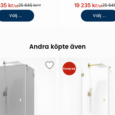
235 kr
19 235 kr
25 645 kr
25 645
/st
/st
/st
Välj ...
Välj ...
Andra köpte även
Kampanj