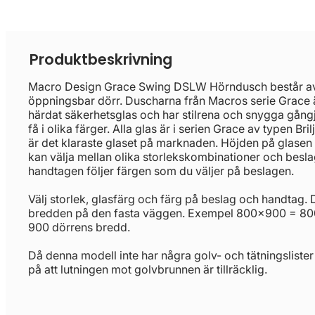
Produktbeskrivning
Macro Design Grace Swing DSLW Hörndusch består av 
öppningsbar dörr. Duscharna från Macros serie Grace ä
härdat säkerhetsglas och har stilrena och snygga gångj
få i olika färger. Alla glas är i serien Grace av typen Bril
är det klaraste glaset på marknaden. Höjden på glas
kan välja mellan olika storlekskombinationer och besl
handtagen följer färgen som du väljer på beslagen.
Välj storlek, glasfärg och färg på beslag och handtag. 
bredden på den fasta väggen. Exempel 800x900 = 800
900 dörrens bredd.
Då denna modell inte har några golv- och tätningslister ä
på att lutningen mot golvbrunnen är tillräcklig.