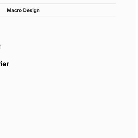
Macro Design
1
ier