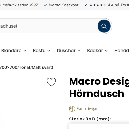
umsbutik sedan 1997
Klarna Checkout
★★★★☆
4.4 på Trust
Blandare
Bastu
Duschar
Badkar
Handd
00x700/Tonat/Matt svart)
Macro Desi
Hörndusch
Storlek B x D (mm):