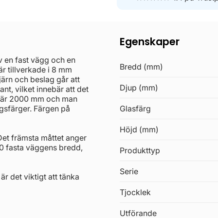
Egenskaper
en fast vägg och en
Bredd (mm)
r tillverkade i 8 mm
ärn och beslag går att
Djup (mm)
jant, vilket innebär att det
en är 2000 mm och man
agsfärger. Färgen på
Glasfärg
Höjd (mm)
Det främsta måttet anger
 fasta väggens bredd,
Produkttyp
Serie
r det viktigt att tänka
Tjocklek
Utförande