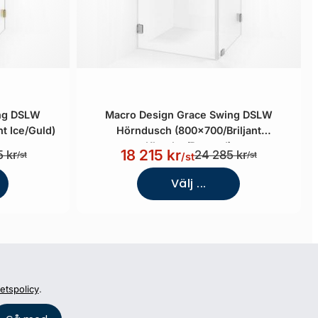
ing DSLW
Macro Design Grace Swing DSLW
t Ice/Guld)
Hörndusch (800x700/Briljant
Klarglas/Borstad)
18 215 kr
 kr
24 285 kr
/st
/st
/st
Välj ...
tetspolicy
.