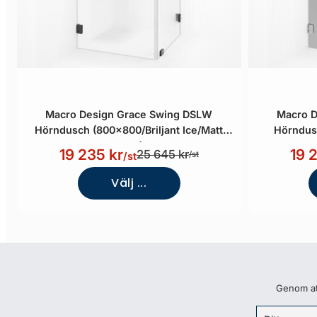
Macro Design Grace Swing DSLW
Macro D
Hörndusch (800x800/Briljant Ice/Matt
Hörndus
svart)
19 235 kr
19 
25 645 kr
/st
/st
Välj ...
Genom att