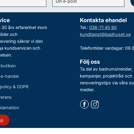
vice
Kontakta ehandel
30 års erfarenhet inom
Tel.:
036-71 45 90
bler och
kundtjanst@badhuset.se
vering säkrar vi den
ga kundservicen och
Telefontider vardagar: 09.
elsen.
Följ oss
 butiken
Ta del av badrumstrender, 
kampanjer, projektråd och
r e-handel
renoveringstips via våra so
policy & GDPR
medier.
verans
eklamation
öp